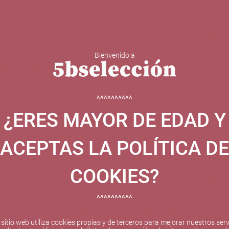
Bienvenido a
 Y ESPUMOSOS
OTROS
CATAS
EVENTOS
BODEGA
^^^^^^^^^^
¿ERES MAYOR DE EDAD Y
ha sido beneficiaria de Fondos Europeos, cuyo objetivo el refuer
 y gracias al cual ha puesto en marcha un Plan de Internacional
ACEPTAS LA POLÍTICA DE
etitivo en el exterior durante el año 2025. Para ello ha conta
cio de Valencia. #EuropaSeSiente
COOKIES?
^^^^^^^^^^
Pago seguro
 sitio web utiliza cookies propias y de terceros para mejorar nuestros serv