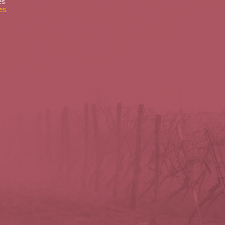
es
es
.