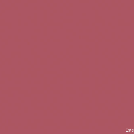
TINTOS
BLANCOS
ROSADOS
CAVAS
5b Creatividad y contenidos SL 
la competitividad de las PYMES,
mejorar su posicionamiento comp
XPANDE de la Cámara de Comer
Contacta con nosotros
Este