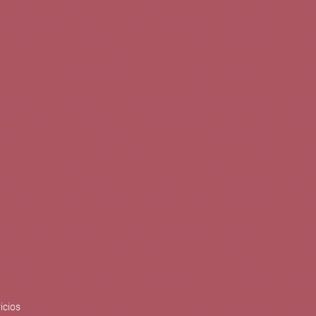
0
Buscar
Tu cuenta
Cesta
S
BLOG
PUBLICACIONES
ENOPLANES
zo del crecimiento sostenible y
ización con el objetivo de
do con el apoyo del Programa
Síguenos en redes
icios