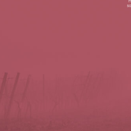
m
De lunes a viernes de 10:00 h a 19:00 h
so
Teléfono de contacto:
+34 963 52 51 51
Correo electrónico:
info@5bseleccion.es
Nuestra filosofía
Preguntas frecuentes
Condiciones de uso