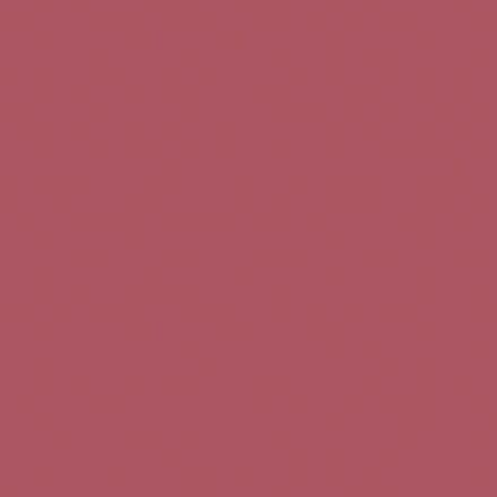
Teléfono de contacto:
+34 963 52 51 51
Correo electrónico:
info@5bseleccion.es
Nuestra filosofía
Preguntas frecuentes
Condiciones de uso
Pago seguro