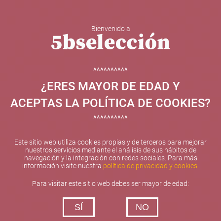
Bienvenido a
5b Creatividad y contenidos SL ha sido beneficiaria de
Fondos Europeos, cuyo objetivo el refuerzo del
crecimiento sostenible y la competitividad de las PYMES,
^^^^^^^^^^
y gracias al cual ha puesto en marcha un Plan de
¿ERES MAYOR DE EDAD Y
Internacionalización con el objetivo de mejorar su
posicionamiento competitivo en el exterior durante el año
ACEPTAS LA POLÍTICA DE COOKIES?
2025. Para ello ha contado con el apoyo del Programa
XPANDE de la Cámara de Comercio de Valencia.
^^^^^^^^^^
#EuropaSeSiente
Este sitio web utiliza cookies propias y de terceros para mejorar
nuestros servicios mediante el análisis de sus hábitos de
navegación y la integración con redes sociales. Para más
información visite nuestra
política de privacidad y cookies
.
Contacta con nosotros
Para visitar este sitio web debes ser mayor de edad:
De lunes a viernes de 10:00 h a 19:00 h
SÍ
NO