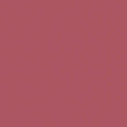
Teléfono de contacto:
+34 963 52 51 51
Correo electrónico:
info@5bseleccion.es
Nuestra filosofía
Preguntas frecuentes
Condiciones de uso
Pago seguro