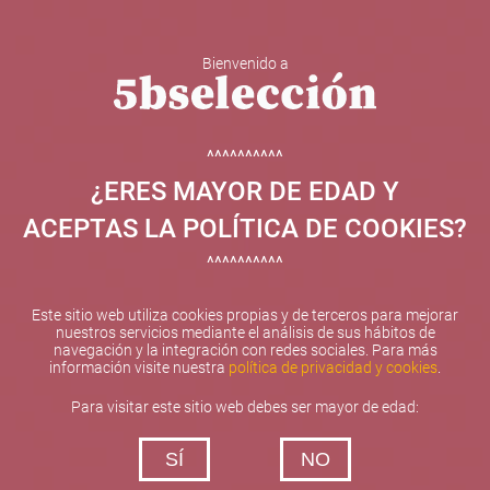
Bienvenido a
5b Creatividad y contenidos SL ha sido beneficiaria de
Fondos Europeos, cuyo objetivo el refuerzo del
crecimiento sostenible y la competitividad de las PYMES,
^^^^^^^^^^
y gracias al cual ha puesto en marcha un Plan de
¿ERES MAYOR DE EDAD Y
Internacionalización con el objetivo de mejorar su
posicionamiento competitivo en el exterior durante el año
ACEPTAS LA POLÍTICA DE COOKIES?
2025. Para ello ha contado con el apoyo del Programa
XPANDE de la Cámara de Comercio de Valencia.
^^^^^^^^^^
#EuropaSeSiente
Este sitio web utiliza cookies propias y de terceros para mejorar
nuestros servicios mediante el análisis de sus hábitos de
navegación y la integración con redes sociales. Para más
información visite nuestra
política de privacidad y cookies
.
Contacta con nosotros
Para visitar este sitio web debes ser mayor de edad:
De lunes a viernes de 10:00 h a 19:00 h
SÍ
NO