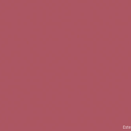
TINTOS
BLANCOS
ROSADOS
CAVAS
5b Creatividad y contenidos SL 
la competitividad de las PYMES,
mejorar su posicionamiento comp
XPANDE de la Cámara de Comer
Contacta con nosotros
Este