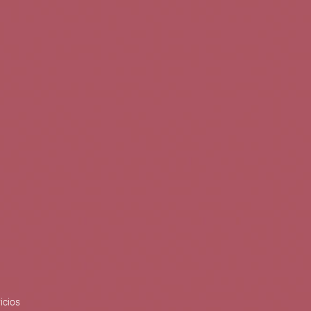
0
Buscar
Tu cuenta
Cesta
S
BLOG
PUBLICACIONES
ENOPLANES
zo del crecimiento sostenible y
ización con el objetivo de
do con el apoyo del Programa
Síguenos en redes
icios