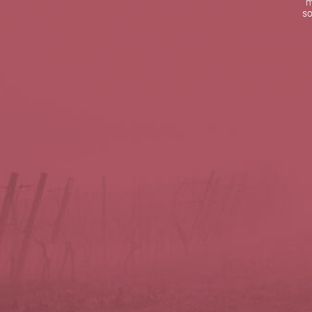
m
De lunes a viernes de 10:00 h a 19:00 h
so
Teléfono de contacto:
+34 963 52 51 51
Correo electrónico:
info@5bseleccion.es
Nuestra filosofía
Preguntas frecuentes
Condiciones de uso