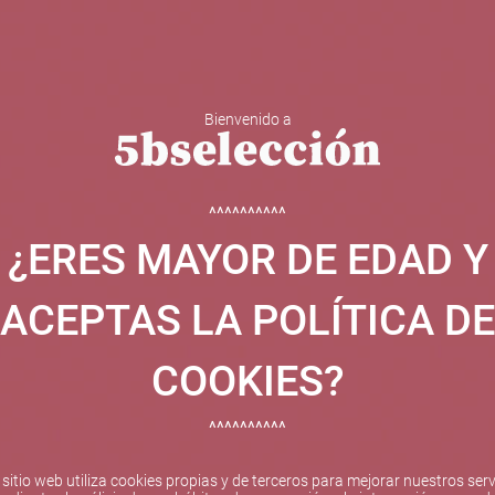
Bienvenido a
 Y ESPUMOSOS
OTROS
CATAS
EVENTOS
BODEGA
^^^^^^^^^^
¿ERES MAYOR DE EDAD Y
ha sido beneficiaria de Fondos Europeos, cuyo objetivo el refuer
 y gracias al cual ha puesto en marcha un Plan de Internacional
ACEPTAS LA POLÍTICA DE
etitivo en el exterior durante el año 2025. Para ello ha conta
cio de Valencia. #EuropaSeSiente
COOKIES?
^^^^^^^^^^
Pago seguro
 sitio web utiliza cookies propias y de terceros para mejorar nuestros serv