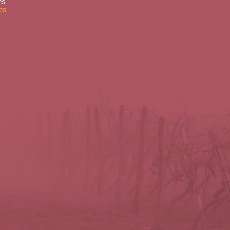
es
es
.