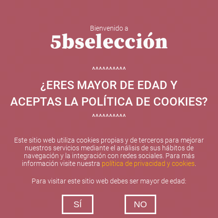
Bienvenido a
5b Creatividad y contenidos SL ha sido beneficiaria de
Fondos Europeos, cuyo objetivo el refuerzo del
crecimiento sostenible y la competitividad de las PYMES,
^^^^^^^^^^
y gracias al cual ha puesto en marcha un Plan de
¿ERES MAYOR DE EDAD Y
Internacionalización con el objetivo de mejorar su
posicionamiento competitivo en el exterior durante el año
ACEPTAS LA POLÍTICA DE COOKIES?
2025. Para ello ha contado con el apoyo del Programa
XPANDE de la Cámara de Comercio de Valencia.
^^^^^^^^^^
#EuropaSeSiente
Este sitio web utiliza cookies propias y de terceros para mejorar
nuestros servicios mediante el análisis de sus hábitos de
navegación y la integración con redes sociales. Para más
información visite nuestra
política de privacidad y cookies
.
Contacta con nosotros
Para visitar este sitio web debes ser mayor de edad:
De lunes a viernes de 10:00 h a 19:00 h
SÍ
NO