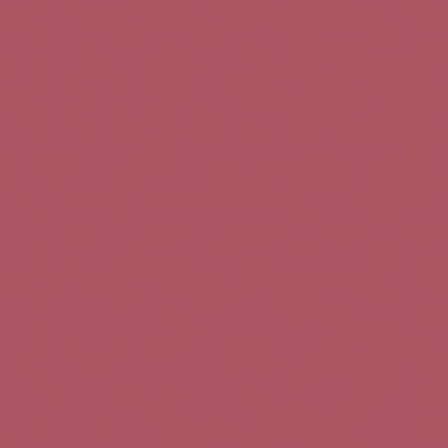
Teléfono de contacto:
+34 963 52 51 51
Correo electrónico:
info@5bseleccion.es
Nuestra filosofía
Preguntas frecuentes
Condiciones de uso
Pago seguro