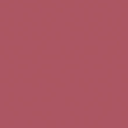
Teléfono de contacto:
+34 963 52 51 51
Correo electrónico:
info@5bseleccion.es
Nuestra filosofía
Preguntas frecuentes
Condiciones de uso
Pago seguro