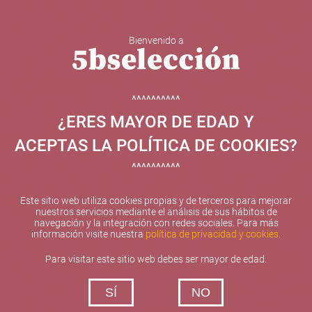
Bienvenido a
5b Creatividad y contenidos SL ha sido beneficiaria de
Fondos Europeos, cuyo objetivo el refuerzo del
crecimiento sostenible y la competitividad de las PYMES,
^^^^^^^^^^
y gracias al cual ha puesto en marcha un Plan de
¿ERES MAYOR DE EDAD Y
Internacionalización con el objetivo de mejorar su
posicionamiento competitivo en el exterior durante el año
ACEPTAS LA POLÍTICA DE COOKIES?
2025. Para ello ha contado con el apoyo del Programa
XPANDE de la Cámara de Comercio de Valencia.
^^^^^^^^^^
#EuropaSeSiente
Este sitio web utiliza cookies propias y de terceros para mejorar
nuestros servicios mediante el análisis de sus hábitos de
navegación y la integración con redes sociales. Para más
información visite nuestra
política de privacidad y cookies
.
Contacta con nosotros
Para visitar este sitio web debes ser mayor de edad:
De lunes a viernes de 10:00 h a 19:00 h
SÍ
NO