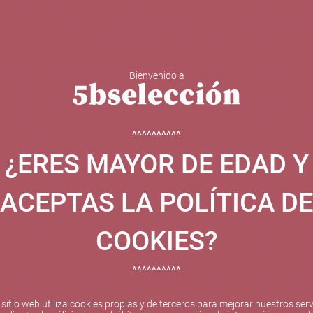
Bienvenido a
 Y ESPUMOSOS
OTROS
CATAS
EVENTOS
BODEGA
^^^^^^^^^^
¿ERES MAYOR DE EDAD Y
ha sido beneficiaria de Fondos Europeos, cuyo objetivo el refuer
 y gracias al cual ha puesto en marcha un Plan de Internacional
ACEPTAS LA POLÍTICA DE
etitivo en el exterior durante el año 2025. Para ello ha conta
cio de Valencia. #EuropaSeSiente
COOKIES?
^^^^^^^^^^
Pago seguro
 sitio web utiliza cookies propias y de terceros para mejorar nuestros serv