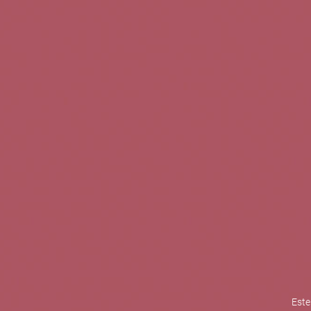
TINTOS
BLANCOS
ROSADOS
CAVAS
5b Creatividad y contenidos SL 
la competitividad de las PYMES,
mejorar su posicionamiento comp
XPANDE de la Cámara de Comer
Contacta con nosotros
Este