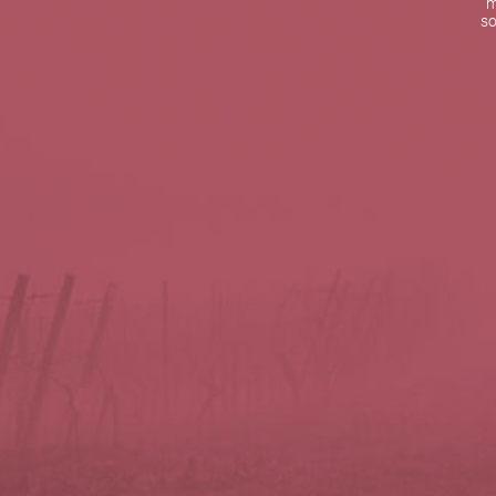
m
De lunes a viernes de 10:00 h a 19:00 h
so
Teléfono de contacto:
+34 963 52 51 51
Correo electrónico:
info@5bseleccion.es
Nuestra filosofía
Preguntas frecuentes
Condiciones de uso