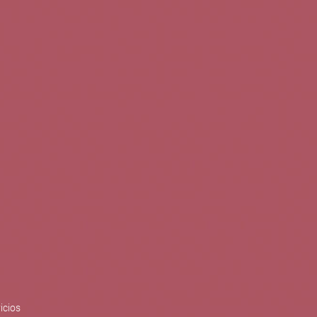
0
Buscar
Tu cuenta
Cesta
S
BLOG
PUBLICACIONES
ENOPLANES
zo del crecimiento sostenible y
ización con el objetivo de
do con el apoyo del Programa
Síguenos en redes
icios