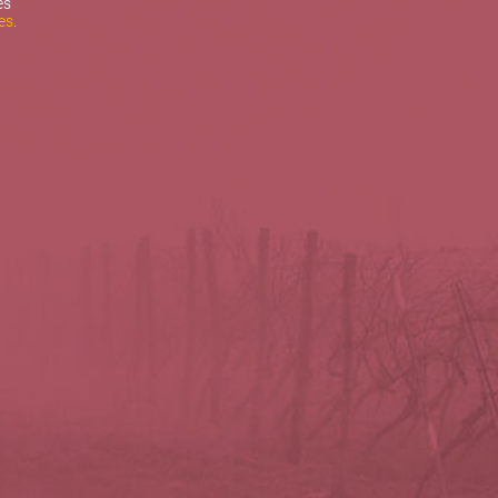
es
es
.