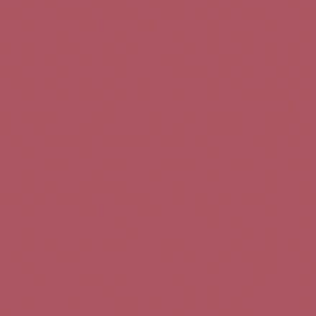
Teléfono de contacto:
+34 963 52 51 51
Correo electrónico:
info@5bseleccion.es
Nuestra filosofía
Preguntas frecuentes
Condiciones de uso
Pago seguro