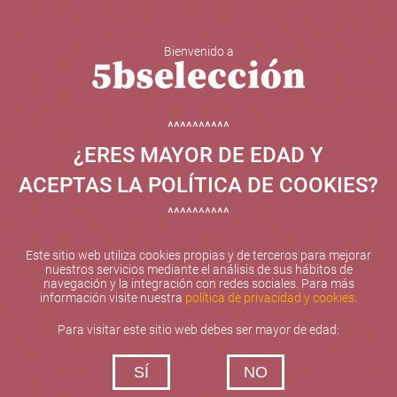
Bienvenido a
5b Creatividad y contenidos SL ha sido beneficiaria de
Fondos Europeos, cuyo objetivo el refuerzo del
crecimiento sostenible y la competitividad de las PYMES,
^^^^^^^^^^
y gracias al cual ha puesto en marcha un Plan de
¿ERES MAYOR DE EDAD Y
Internacionalización con el objetivo de mejorar su
posicionamiento competitivo en el exterior durante el año
ACEPTAS LA POLÍTICA DE COOKIES?
2025. Para ello ha contado con el apoyo del Programa
XPANDE de la Cámara de Comercio de Valencia.
^^^^^^^^^^
#EuropaSeSiente
Este sitio web utiliza cookies propias y de terceros para mejorar
nuestros servicios mediante el análisis de sus hábitos de
navegación y la integración con redes sociales. Para más
información visite nuestra
política de privacidad y cookies
.
Contacta con nosotros
Para visitar este sitio web debes ser mayor de edad:
De lunes a viernes de 10:00 h a 19:00 h
SÍ
NO