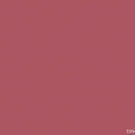
TINTOS
BLANCOS
ROSADOS
CAVAS
5b Creatividad y contenidos SL 
la competitividad de las PYMES,
mejorar su posicionamiento comp
XPANDE de la Cámara de Comer
Contacta con nosotros
Este