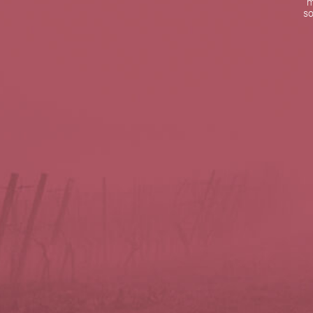
m
De lunes a viernes de 10:00 h a 19:00 h
so
Teléfono de contacto:
+34 963 52 51 51
Correo electrónico:
info@5bseleccion.es
Nuestra filosofía
Preguntas frecuentes
Condiciones de uso