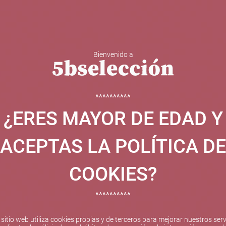
Bienvenido a
 Y ESPUMOSOS
OTROS
CATAS
EVENTOS
BODEGA
^^^^^^^^^^
¿ERES MAYOR DE EDAD Y
ha sido beneficiaria de Fondos Europeos, cuyo objetivo el refuer
 y gracias al cual ha puesto en marcha un Plan de Internacional
ACEPTAS LA POLÍTICA DE
etitivo en el exterior durante el año 2025. Para ello ha conta
cio de Valencia. #EuropaSeSiente
COOKIES?
^^^^^^^^^^
Pago seguro
 sitio web utiliza cookies propias y de terceros para mejorar nuestros serv