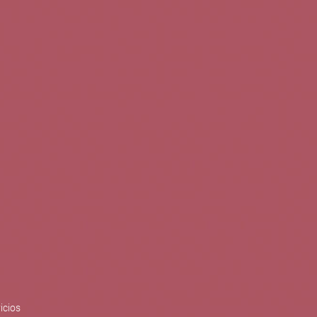
0
Buscar
Tu cuenta
Cesta
S
BLOG
PUBLICACIONES
ENOPLANES
zo del crecimiento sostenible y
ización con el objetivo de
do con el apoyo del Programa
Síguenos en redes
icios