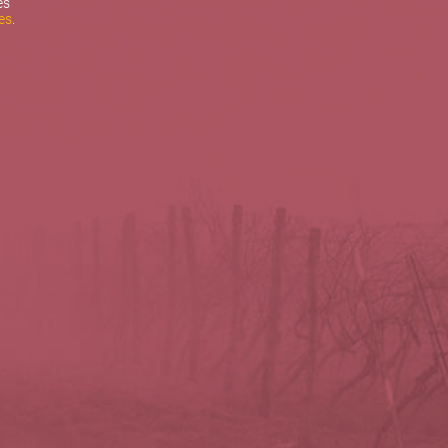
es
es
.