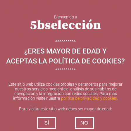
Bienvenido a
5b Creatividad y contenidos SL ha sido beneficiaria de
Fondos Europeos, cuyo objetivo el refuerzo del
crecimiento sostenible y la competitividad de las PYMES,
^^^^^^^^^^
y gracias al cual ha puesto en marcha un Plan de
¿ERES MAYOR DE EDAD Y
Internacionalización con el objetivo de mejorar su
posicionamiento competitivo en el exterior durante el año
ACEPTAS LA POLÍTICA DE COOKIES?
2025. Para ello ha contado con el apoyo del Programa
XPANDE de la Cámara de Comercio de Valencia.
^^^^^^^^^^
#EuropaSeSiente
Este sitio web utiliza cookies propias y de terceros para mejorar
nuestros servicios mediante el análisis de sus hábitos de
navegación y la integración con redes sociales. Para más
información visite nuestra
política de privacidad y cookies
.
Contacta con nosotros
Para visitar este sitio web debes ser mayor de edad:
De lunes a viernes de 10:00 h a 19:00 h
SÍ
NO