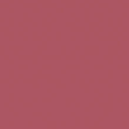
Teléfono de contacto:
+34 963 52 51 51
Correo electrónico:
info@5bseleccion.es
Nuestra filosofía
Preguntas frecuentes
Condiciones de uso
Pago seguro