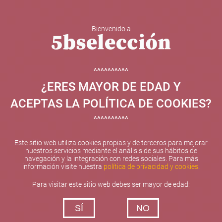
Bienvenido a
5b Creatividad y contenidos SL ha sido beneficiaria de
Fondos Europeos, cuyo objetivo el refuerzo del
crecimiento sostenible y la competitividad de las PYMES,
^^^^^^^^^^
y gracias al cual ha puesto en marcha un Plan de
¿ERES MAYOR DE EDAD Y
Internacionalización con el objetivo de mejorar su
posicionamiento competitivo en el exterior durante el año
ACEPTAS LA POLÍTICA DE COOKIES?
2025. Para ello ha contado con el apoyo del Programa
XPANDE de la Cámara de Comercio de Valencia.
^^^^^^^^^^
#EuropaSeSiente
Este sitio web utiliza cookies propias y de terceros para mejorar
nuestros servicios mediante el análisis de sus hábitos de
navegación y la integración con redes sociales. Para más
información visite nuestra
política de privacidad y cookies
.
Contacta con nosotros
Para visitar este sitio web debes ser mayor de edad:
De lunes a viernes de 10:00 h a 19:00 h
SÍ
NO