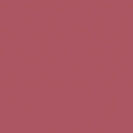
Teléfono de contacto:
+34 963 52 51 51
Correo electrónico:
info@5bseleccion.es
Nuestra filosofía
Preguntas frecuentes
Condiciones de uso
Pago seguro