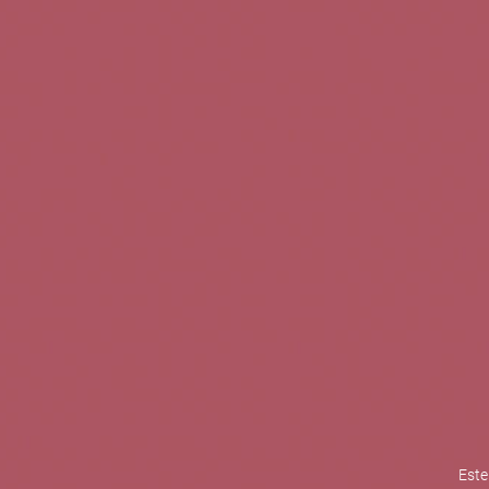
TINTOS
BLANCOS
ROSADOS
CAVAS
5b Creatividad y contenidos SL 
la competitividad de las PYMES,
mejorar su posicionamiento comp
XPANDE de la Cámara de Comer
Contacta con nosotros
Este