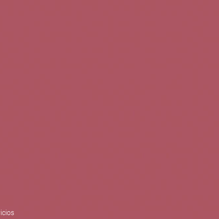
0
Buscar
Tu cuenta
Cesta
S
BLOG
PUBLICACIONES
ENOPLANES
zo del crecimiento sostenible y
ización con el objetivo de
do con el apoyo del Programa
Síguenos en redes
icios