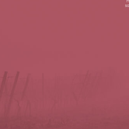
m
De lunes a viernes de 10:00 h a 19:00 h
so
Teléfono de contacto:
+34 963 52 51 51
Correo electrónico:
info@5bseleccion.es
Nuestra filosofía
Preguntas frecuentes
Condiciones de uso