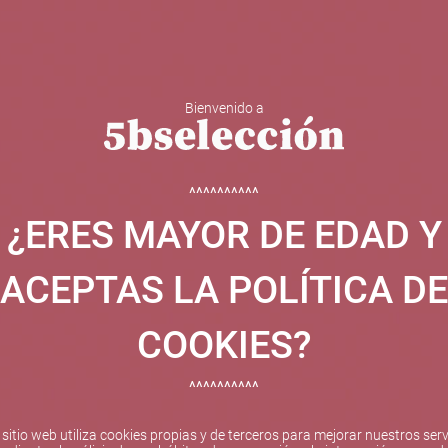
Bienvenido a
 Y ESPUMOSOS
OTROS
CATAS
EVENTOS
BODEGA
^^^^^^^^^^
¿ERES MAYOR DE EDAD Y
ha sido beneficiaria de Fondos Europeos, cuyo objetivo el refuer
 y gracias al cual ha puesto en marcha un Plan de Internacional
ACEPTAS LA POLÍTICA DE
etitivo en el exterior durante el año 2025. Para ello ha conta
cio de Valencia. #EuropaSeSiente
COOKIES?
^^^^^^^^^^
Pago seguro
 sitio web utiliza cookies propias y de terceros para mejorar nuestros serv