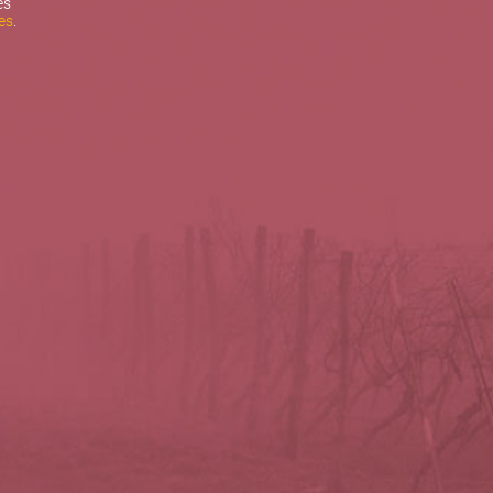
es
es
.