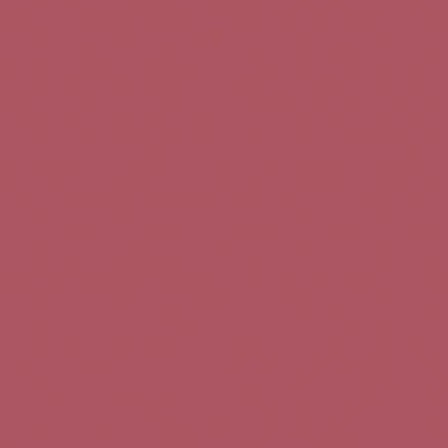
Teléfono de contacto:
+34 963 52 51 51
Correo electrónico:
info@5bseleccion.es
Nuestra filosofía
Preguntas frecuentes
Condiciones de uso
Pago seguro