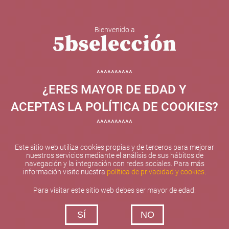
Bienvenido a
5b Creatividad y contenidos SL ha sido beneficiaria de
Fondos Europeos, cuyo objetivo el refuerzo del
crecimiento sostenible y la competitividad de las PYMES,
^^^^^^^^^^
y gracias al cual ha puesto en marcha un Plan de
¿ERES MAYOR DE EDAD Y
Internacionalización con el objetivo de mejorar su
posicionamiento competitivo en el exterior durante el año
ACEPTAS LA POLÍTICA DE COOKIES?
2025. Para ello ha contado con el apoyo del Programa
XPANDE de la Cámara de Comercio de Valencia.
^^^^^^^^^^
#EuropaSeSiente
Este sitio web utiliza cookies propias y de terceros para mejorar
nuestros servicios mediante el análisis de sus hábitos de
navegación y la integración con redes sociales. Para más
información visite nuestra
política de privacidad y cookies
.
Contacta con nosotros
Para visitar este sitio web debes ser mayor de edad:
De lunes a viernes de 10:00 h a 19:00 h
SÍ
NO