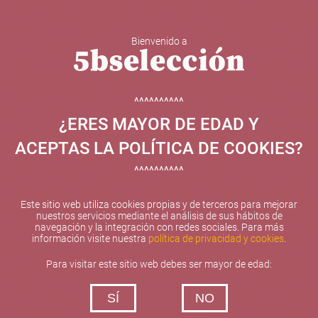
Bienvenido a
5b Creatividad y contenidos SL ha sido beneficiaria de
Fondos Europeos, cuyo objetivo el refuerzo del
crecimiento sostenible y la competitividad de las PYMES,
^^^^^^^^^^
y gracias al cual ha puesto en marcha un Plan de
¿ERES MAYOR DE EDAD Y
Internacionalización con el objetivo de mejorar su
posicionamiento competitivo en el exterior durante el año
ACEPTAS LA POLÍTICA DE COOKIES?
2025. Para ello ha contado con el apoyo del Programa
XPANDE de la Cámara de Comercio de Valencia.
^^^^^^^^^^
#EuropaSeSiente
Este sitio web utiliza cookies propias y de terceros para mejorar
nuestros servicios mediante el análisis de sus hábitos de
navegación y la integración con redes sociales. Para más
información visite nuestra
política de privacidad y cookies
.
Contacta con nosotros
Para visitar este sitio web debes ser mayor de edad:
De lunes a viernes de 10:00 h a 19:00 h
SÍ
NO