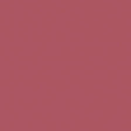
Teléfono de contacto:
+34 963 52 51 51
Correo electrónico:
info@5bseleccion.es
Nuestra filosofía
Preguntas frecuentes
Condiciones de uso
Pago seguro