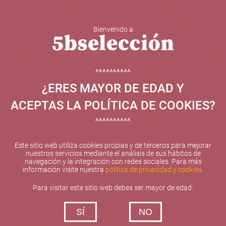
Bienvenido a
5b Creatividad y contenidos SL ha sido beneficiaria de
Fondos Europeos, cuyo objetivo el refuerzo del
crecimiento sostenible y la competitividad de las PYMES,
^^^^^^^^^^
y gracias al cual ha puesto en marcha un Plan de
¿ERES MAYOR DE EDAD Y
Internacionalización con el objetivo de mejorar su
posicionamiento competitivo en el exterior durante el año
ACEPTAS LA POLÍTICA DE COOKIES?
2025. Para ello ha contado con el apoyo del Programa
XPANDE de la Cámara de Comercio de Valencia.
^^^^^^^^^^
#EuropaSeSiente
Este sitio web utiliza cookies propias y de terceros para mejorar
nuestros servicios mediante el análisis de sus hábitos de
navegación y la integración con redes sociales. Para más
información visite nuestra
política de privacidad y cookies
.
Contacta con nosotros
Para visitar este sitio web debes ser mayor de edad:
De lunes a viernes de 10:00 h a 19:00 h
SÍ
NO