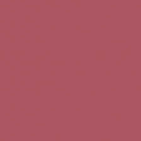
Teléfono de contacto:
+34 963 52 51 51
Correo electrónico:
info@5bseleccion.es
Nuestra filosofía
Preguntas frecuentes
Condiciones de uso
Pago seguro