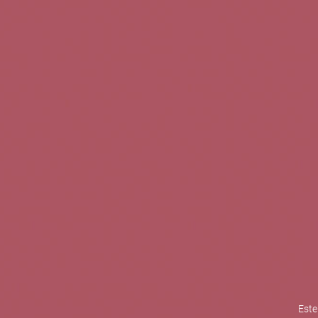
TINTOS
BLANCOS
ROSADOS
CAVAS
5b Creatividad y contenidos SL 
la competitividad de las PYMES,
mejorar su posicionamiento comp
XPANDE de la Cámara de Comer
Contacta con nosotros
Este