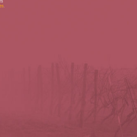
es
es
.