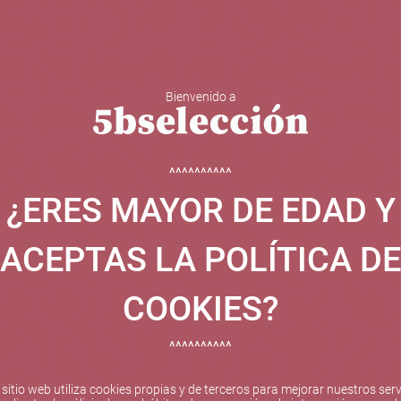
Bienvenido a
 Y ESPUMOSOS
OTROS
CATAS
EVENTOS
BODEGA
^^^^^^^^^^
¿ERES MAYOR DE EDAD Y
ha sido beneficiaria de Fondos Europeos, cuyo objetivo el refuer
 y gracias al cual ha puesto en marcha un Plan de Internacional
ACEPTAS LA POLÍTICA DE
etitivo en el exterior durante el año 2025. Para ello ha conta
cio de Valencia. #EuropaSeSiente
COOKIES?
^^^^^^^^^^
Pago seguro
 sitio web utiliza cookies propias y de terceros para mejorar nuestros serv