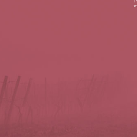
m
De lunes a viernes de 10:00 h a 19:00 h
so
Teléfono de contacto:
+34 963 52 51 51
Correo electrónico:
info@5bseleccion.es
Nuestra filosofía
Preguntas frecuentes
Condiciones de uso