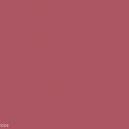
0
Buscar
Tu cuenta
Cesta
S
BLOG
PUBLICACIONES
ENOPLANES
zo del crecimiento sostenible y
ización con el objetivo de
do con el apoyo del Programa
Síguenos en redes
icios