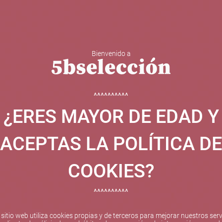
Bienvenido a
 Y ESPUMOSOS
OTROS
CATAS
EVENTOS
BODEGA
^^^^^^^^^^
¿ERES MAYOR DE EDAD Y
ha sido beneficiaria de Fondos Europeos, cuyo objetivo el refuer
 y gracias al cual ha puesto en marcha un Plan de Internacional
ACEPTAS LA POLÍTICA DE
etitivo en el exterior durante el año 2025. Para ello ha conta
cio de Valencia. #EuropaSeSiente
COOKIES?
^^^^^^^^^^
Pago seguro
 sitio web utiliza cookies propias y de terceros para mejorar nuestros serv