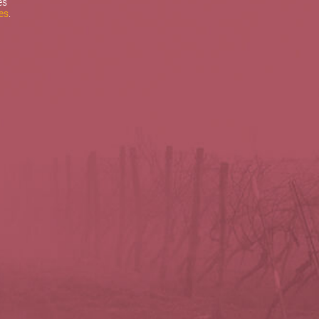
es
es
.