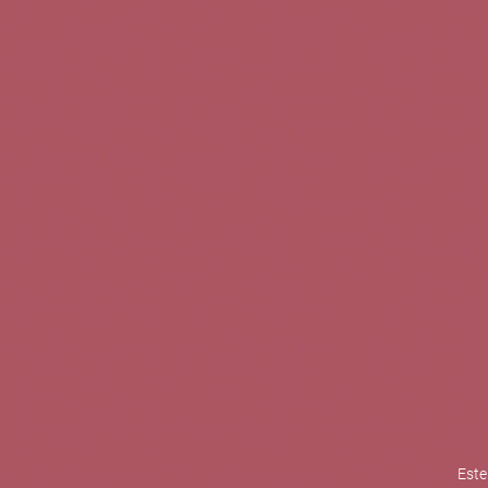
TINTOS
BLANCOS
ROSADOS
CAVAS
5b Creatividad y contenidos SL 
la competitividad de las PYMES,
mejorar su posicionamiento comp
XPANDE de la Cámara de Comer
Contacta con nosotros
Este