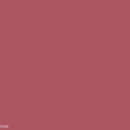
0
Buscar
Tu cuenta
Cesta
S
BLOG
PUBLICACIONES
ENOPLANES
zo del crecimiento sostenible y
ización con el objetivo de
do con el apoyo del Programa
Síguenos en redes
icios