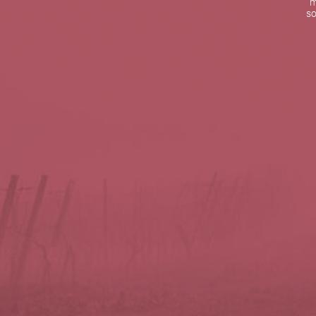
m
De lunes a viernes de 10:00 h a 19:00 h
so
Teléfono de contacto:
+34 963 52 51 51
Correo electrónico:
info@5bseleccion.es
Nuestra filosofía
Preguntas frecuentes
Condiciones de uso