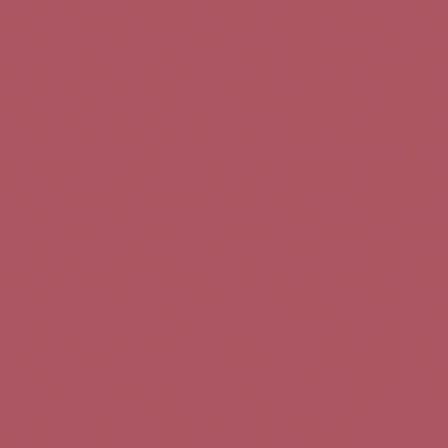
Teléfono de contacto:
+34 963 52 51 51
Correo electrónico:
info@5bseleccion.es
Nuestra filosofía
Preguntas frecuentes
Condiciones de uso
Pago seguro