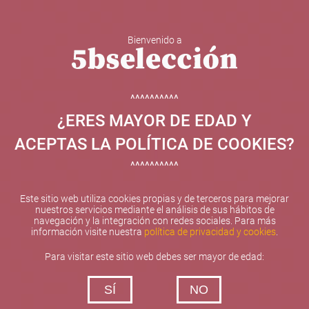
Bienvenido a
5b Creatividad y contenidos SL ha sido beneficiaria de
Fondos Europeos, cuyo objetivo el refuerzo del
crecimiento sostenible y la competitividad de las PYMES,
^^^^^^^^^^
y gracias al cual ha puesto en marcha un Plan de
¿ERES MAYOR DE EDAD Y
Internacionalización con el objetivo de mejorar su
posicionamiento competitivo en el exterior durante el año
ACEPTAS LA POLÍTICA DE COOKIES?
2025. Para ello ha contado con el apoyo del Programa
XPANDE de la Cámara de Comercio de Valencia.
^^^^^^^^^^
#EuropaSeSiente
Este sitio web utiliza cookies propias y de terceros para mejorar
nuestros servicios mediante el análisis de sus hábitos de
navegación y la integración con redes sociales. Para más
información visite nuestra
política de privacidad y cookies
.
Contacta con nosotros
Para visitar este sitio web debes ser mayor de edad:
De lunes a viernes de 10:00 h a 19:00 h
SÍ
NO