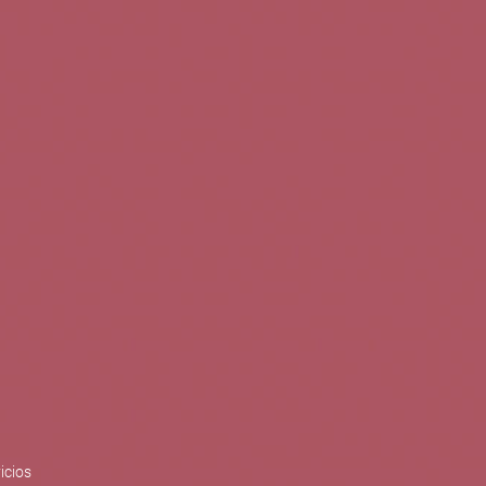
0
Buscar
Tu cuenta
Cesta
S
BLOG
PUBLICACIONES
ENOPLANES
zo del crecimiento sostenible y
ización con el objetivo de
do con el apoyo del Programa
Síguenos en redes
icios