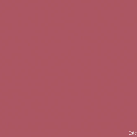
TINTOS
BLANCOS
ROSADOS
CAVAS
5b Creatividad y contenidos SL 
la competitividad de las PYMES,
mejorar su posicionamiento comp
XPANDE de la Cámara de Comer
Contacta con nosotros
Este