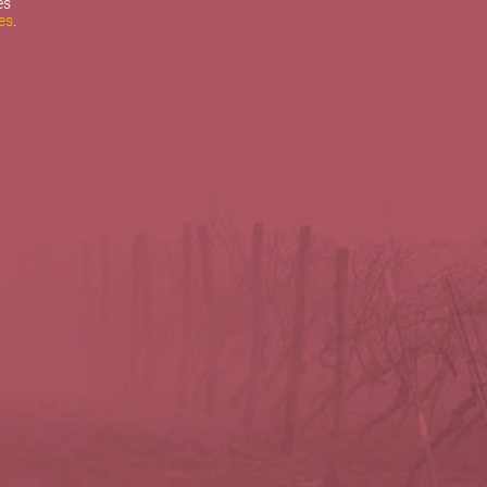
es
es
.