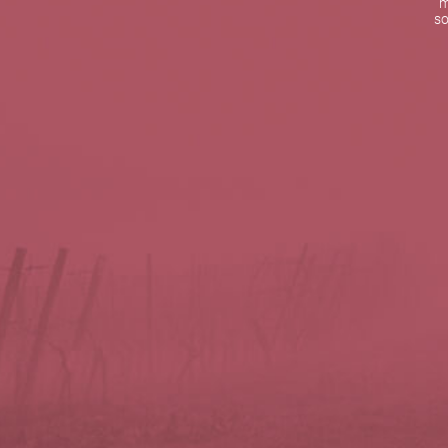
m
De lunes a viernes de 10:00 h a 19:00 h
so
Teléfono de contacto:
+34 963 52 51 51
Correo electrónico:
info@5bseleccion.es
Nuestra filosofía
Preguntas frecuentes
Condiciones de uso