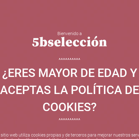
Bienvenido a
 Y ESPUMOSOS
OTROS
CATAS
EVENTOS
BODEGA
^^^^^^^^^^
¿ERES MAYOR DE EDAD Y
ha sido beneficiaria de Fondos Europeos, cuyo objetivo el refuer
 y gracias al cual ha puesto en marcha un Plan de Internacional
ACEPTAS LA POLÍTICA DE
etitivo en el exterior durante el año 2025. Para ello ha conta
cio de Valencia. #EuropaSeSiente
COOKIES?
^^^^^^^^^^
Pago seguro
 sitio web utiliza cookies propias y de terceros para mejorar nuestros serv