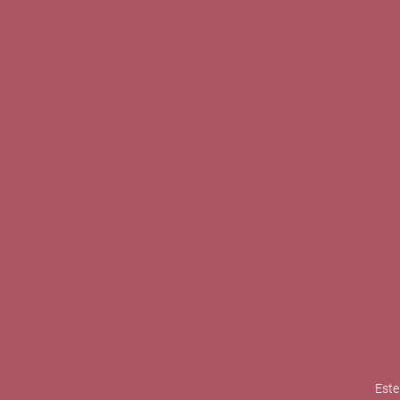
TINTOS
BLANCOS
ROSADOS
CAVAS
5b Creatividad y contenidos SL 
la competitividad de las PYMES,
mejorar su posicionamiento comp
XPANDE de la Cámara de Comer
Contacta con nosotros
Este