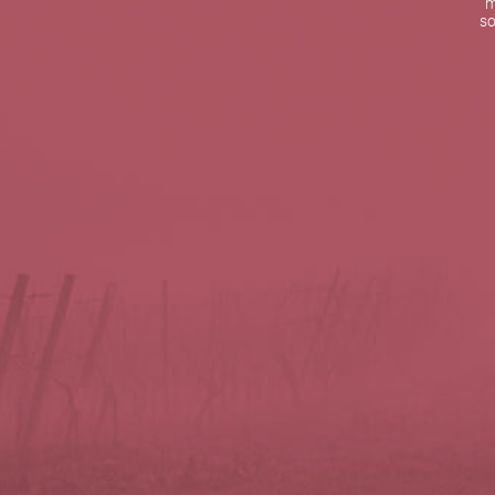
m
De lunes a viernes de 10:00 h a 19:00 h
so
Teléfono de contacto:
+34 963 52 51 51
Correo electrónico:
info@5bseleccion.es
Nuestra filosofía
Preguntas frecuentes
Condiciones de uso