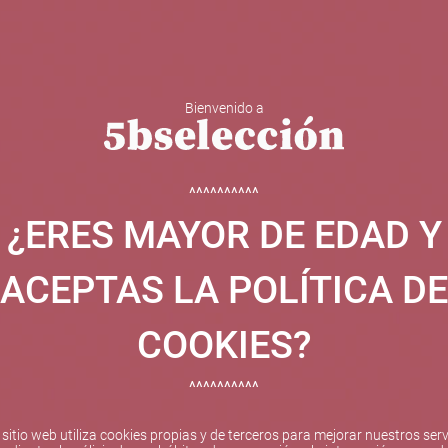
Bienvenido a
 Y ESPUMOSOS
OTROS
CATAS
EVENTOS
BODEGA
^^^^^^^^^^
¿ERES MAYOR DE EDAD Y
ha sido beneficiaria de Fondos Europeos, cuyo objetivo el refuer
 y gracias al cual ha puesto en marcha un Plan de Internacional
ACEPTAS LA POLÍTICA DE
etitivo en el exterior durante el año 2025. Para ello ha conta
cio de Valencia. #EuropaSeSiente
COOKIES?
^^^^^^^^^^
Pago seguro
 sitio web utiliza cookies propias y de terceros para mejorar nuestros serv