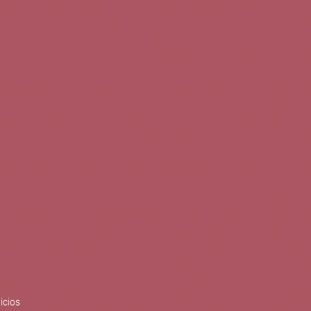
0
Buscar
Tu cuenta
Cesta
S
BLOG
PUBLICACIONES
ENOPLANES
zo del crecimiento sostenible y
ización con el objetivo de
do con el apoyo del Programa
Síguenos en redes
icios