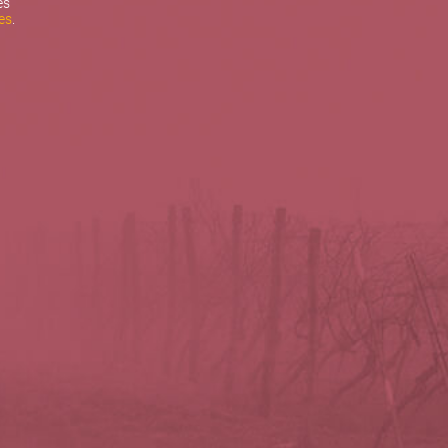
es
es
.