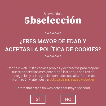
Bienvenido a
5b Creatividad y contenidos SL ha sido beneficiaria de
Fondos Europeos, cuyo objetivo el refuerzo del
crecimiento sostenible y la competitividad de las PYMES,
^^^^^^^^^^
y gracias al cual ha puesto en marcha un Plan de
¿ERES MAYOR DE EDAD Y
Internacionalización con el objetivo de mejorar su
posicionamiento competitivo en el exterior durante el año
ACEPTAS LA POLÍTICA DE COOKIES?
2025. Para ello ha contado con el apoyo del Programa
XPANDE de la Cámara de Comercio de Valencia.
^^^^^^^^^^
#EuropaSeSiente
Este sitio web utiliza cookies propias y de terceros para mejorar
nuestros servicios mediante el análisis de sus hábitos de
navegación y la integración con redes sociales. Para más
información visite nuestra
política de privacidad y cookies
.
Contacta con nosotros
Para visitar este sitio web debes ser mayor de edad:
De lunes a viernes de 10:00 h a 19:00 h
SÍ
NO