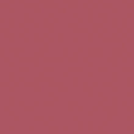
Teléfono de contacto:
+34 963 52 51 51
Correo electrónico:
info@5bseleccion.es
Nuestra filosofía
Preguntas frecuentes
Condiciones de uso
Pago seguro