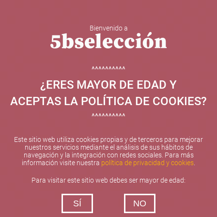
Bienvenido a
5b Creatividad y contenidos SL ha sido beneficiaria de
Fondos Europeos, cuyo objetivo el refuerzo del
crecimiento sostenible y la competitividad de las PYMES,
^^^^^^^^^^
y gracias al cual ha puesto en marcha un Plan de
¿ERES MAYOR DE EDAD Y
Internacionalización con el objetivo de mejorar su
posicionamiento competitivo en el exterior durante el año
ACEPTAS LA POLÍTICA DE COOKIES?
2025. Para ello ha contado con el apoyo del Programa
XPANDE de la Cámara de Comercio de Valencia.
^^^^^^^^^^
#EuropaSeSiente
Este sitio web utiliza cookies propias y de terceros para mejorar
nuestros servicios mediante el análisis de sus hábitos de
navegación y la integración con redes sociales. Para más
información visite nuestra
política de privacidad y cookies
.
Contacta con nosotros
Para visitar este sitio web debes ser mayor de edad:
De lunes a viernes de 10:00 h a 19:00 h
SÍ
NO