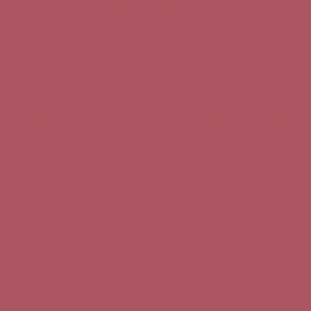
Teléfono de contacto:
+34 963 52 51 51
Correo electrónico:
info@5bseleccion.es
Nuestra filosofía
Preguntas frecuentes
Condiciones de uso
Pago seguro