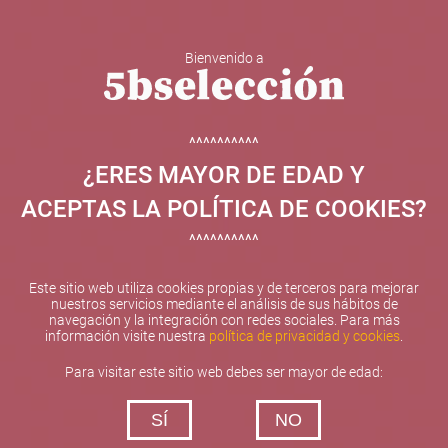
Bienvenido a
5b Creatividad y contenidos SL ha sido beneficiaria de
Fondos Europeos, cuyo objetivo el refuerzo del
crecimiento sostenible y la competitividad de las PYMES,
^^^^^^^^^^
y gracias al cual ha puesto en marcha un Plan de
¿ERES MAYOR DE EDAD Y
Internacionalización con el objetivo de mejorar su
posicionamiento competitivo en el exterior durante el año
ACEPTAS LA POLÍTICA DE COOKIES?
2025. Para ello ha contado con el apoyo del Programa
XPANDE de la Cámara de Comercio de Valencia.
^^^^^^^^^^
#EuropaSeSiente
Este sitio web utiliza cookies propias y de terceros para mejorar
nuestros servicios mediante el análisis de sus hábitos de
navegación y la integración con redes sociales. Para más
información visite nuestra
política de privacidad y cookies
.
Contacta con nosotros
Para visitar este sitio web debes ser mayor de edad:
De lunes a viernes de 10:00 h a 19:00 h
SÍ
NO