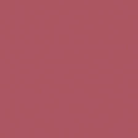
Teléfono de contacto:
+34 963 52 51 51
Correo electrónico:
info@5bseleccion.es
Nuestra filosofía
Preguntas frecuentes
Condiciones de uso
Pago seguro