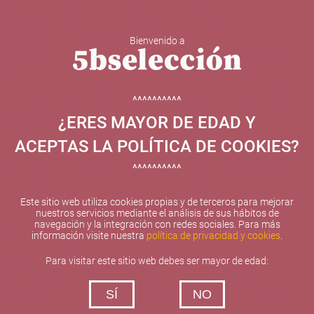
Bienvenido a
5b Creatividad y contenidos SL ha sido beneficiaria de
Fondos Europeos, cuyo objetivo el refuerzo del
crecimiento sostenible y la competitividad de las PYMES,
^^^^^^^^^^
y gracias al cual ha puesto en marcha un Plan de
¿ERES MAYOR DE EDAD Y
Internacionalización con el objetivo de mejorar su
posicionamiento competitivo en el exterior durante el año
ACEPTAS LA POLÍTICA DE COOKIES?
2025. Para ello ha contado con el apoyo del Programa
XPANDE de la Cámara de Comercio de Valencia.
^^^^^^^^^^
#EuropaSeSiente
Este sitio web utiliza cookies propias y de terceros para mejorar
nuestros servicios mediante el análisis de sus hábitos de
navegación y la integración con redes sociales. Para más
información visite nuestra
política de privacidad y cookies
.
Contacta con nosotros
Para visitar este sitio web debes ser mayor de edad:
De lunes a viernes de 10:00 h a 19:00 h
SÍ
NO