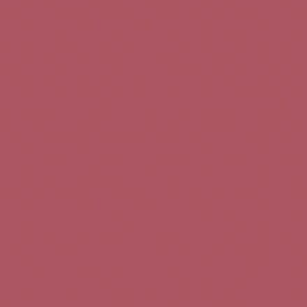
Teléfono de contacto:
+34 963 52 51 51
Correo electrónico:
info@5bseleccion.es
Nuestra filosofía
Preguntas frecuentes
Condiciones de uso
Pago seguro