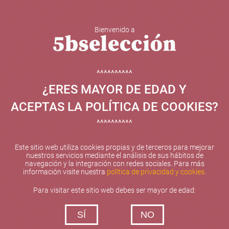
Bienvenido a
5b Creatividad y contenidos SL ha sido beneficiaria de
Fondos Europeos, cuyo objetivo el refuerzo del
crecimiento sostenible y la competitividad de las PYMES,
^^^^^^^^^^
y gracias al cual ha puesto en marcha un Plan de
¿ERES MAYOR DE EDAD Y
Internacionalización con el objetivo de mejorar su
posicionamiento competitivo en el exterior durante el año
ACEPTAS LA POLÍTICA DE COOKIES?
2025. Para ello ha contado con el apoyo del Programa
XPANDE de la Cámara de Comercio de Valencia.
^^^^^^^^^^
#EuropaSeSiente
Este sitio web utiliza cookies propias y de terceros para mejorar
nuestros servicios mediante el análisis de sus hábitos de
navegación y la integración con redes sociales. Para más
información visite nuestra
política de privacidad y cookies
.
Contacta con nosotros
Para visitar este sitio web debes ser mayor de edad:
De lunes a viernes de 10:00 h a 19:00 h
SÍ
NO