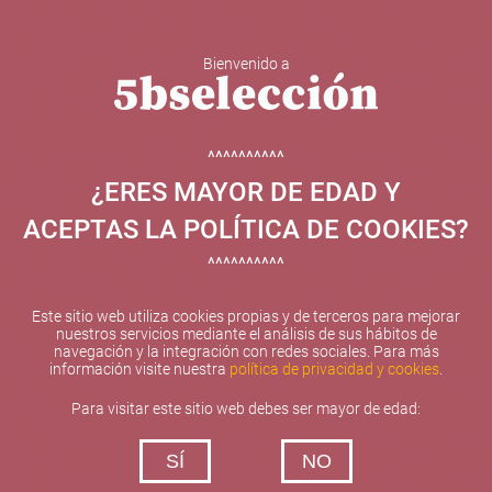
Bienvenido a
5b Creatividad y contenidos SL ha sido beneficiaria de
Fondos Europeos, cuyo objetivo el refuerzo del
crecimiento sostenible y la competitividad de las PYMES,
^^^^^^^^^^
y gracias al cual ha puesto en marcha un Plan de
¿ERES MAYOR DE EDAD Y
Internacionalización con el objetivo de mejorar su
posicionamiento competitivo en el exterior durante el año
ACEPTAS LA POLÍTICA DE COOKIES?
2025. Para ello ha contado con el apoyo del Programa
XPANDE de la Cámara de Comercio de Valencia.
^^^^^^^^^^
#EuropaSeSiente
Este sitio web utiliza cookies propias y de terceros para mejorar
nuestros servicios mediante el análisis de sus hábitos de
navegación y la integración con redes sociales. Para más
información visite nuestra
política de privacidad y cookies
.
Contacta con nosotros
Para visitar este sitio web debes ser mayor de edad:
De lunes a viernes de 10:00 h a 19:00 h
SÍ
NO