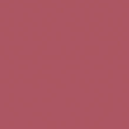
Teléfono de contacto:
+34 963 52 51 51
Correo electrónico:
info@5bseleccion.es
Nuestra filosofía
Preguntas frecuentes
Condiciones de uso
Pago seguro