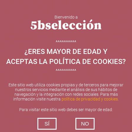
Bienvenido a
5b Creatividad y contenidos SL ha sido beneficiaria de
Fondos Europeos, cuyo objetivo el refuerzo del
crecimiento sostenible y la competitividad de las PYMES,
^^^^^^^^^^
y gracias al cual ha puesto en marcha un Plan de
¿ERES MAYOR DE EDAD Y
Internacionalización con el objetivo de mejorar su
posicionamiento competitivo en el exterior durante el año
ACEPTAS LA POLÍTICA DE COOKIES?
2025. Para ello ha contado con el apoyo del Programa
XPANDE de la Cámara de Comercio de Valencia.
^^^^^^^^^^
#EuropaSeSiente
Este sitio web utiliza cookies propias y de terceros para mejorar
nuestros servicios mediante el análisis de sus hábitos de
navegación y la integración con redes sociales. Para más
información visite nuestra
política de privacidad y cookies
.
Contacta con nosotros
Para visitar este sitio web debes ser mayor de edad:
De lunes a viernes de 10:00 h a 19:00 h
SÍ
NO