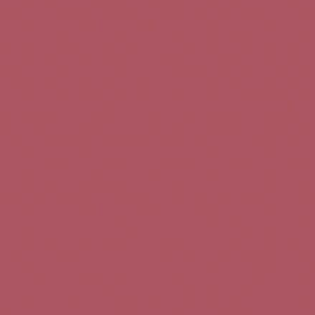
Teléfono de contacto:
+34 963 52 51 51
Correo electrónico:
info@5bseleccion.es
Nuestra filosofía
Preguntas frecuentes
Condiciones de uso
Pago seguro