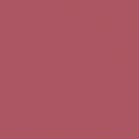
Teléfono de contacto:
+34 963 52 51 51
Correo electrónico:
info@5bseleccion.es
Nuestra filosofía
Preguntas frecuentes
Condiciones de uso
Pago seguro