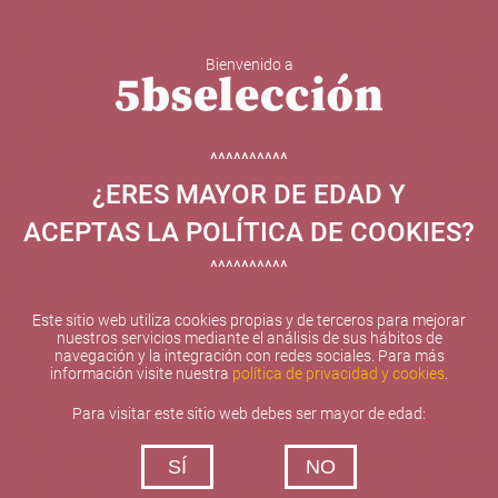
Bienvenido a
5b Creatividad y contenidos SL ha sido beneficiaria de
Fondos Europeos, cuyo objetivo el refuerzo del
crecimiento sostenible y la competitividad de las PYMES,
^^^^^^^^^^
y gracias al cual ha puesto en marcha un Plan de
¿ERES MAYOR DE EDAD Y
Internacionalización con el objetivo de mejorar su
posicionamiento competitivo en el exterior durante el año
ACEPTAS LA POLÍTICA DE COOKIES?
2025. Para ello ha contado con el apoyo del Programa
XPANDE de la Cámara de Comercio de Valencia.
^^^^^^^^^^
#EuropaSeSiente
Este sitio web utiliza cookies propias y de terceros para mejorar
nuestros servicios mediante el análisis de sus hábitos de
navegación y la integración con redes sociales. Para más
información visite nuestra
política de privacidad y cookies
.
Contacta con nosotros
Para visitar este sitio web debes ser mayor de edad:
De lunes a viernes de 10:00 h a 19:00 h
SÍ
NO