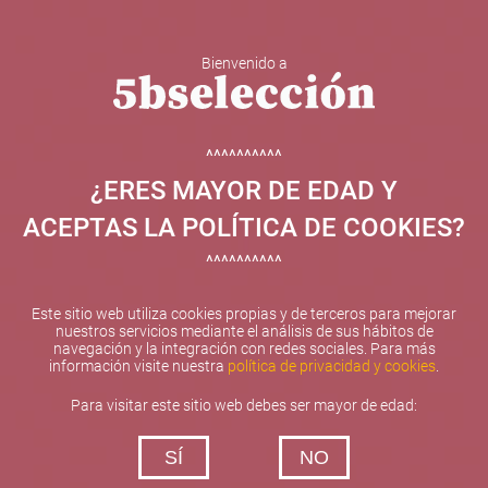
Bienvenido a
5b Creatividad y contenidos SL ha sido beneficiaria de
Fondos Europeos, cuyo objetivo el refuerzo del
crecimiento sostenible y la competitividad de las PYMES,
^^^^^^^^^^
y gracias al cual ha puesto en marcha un Plan de
¿ERES MAYOR DE EDAD Y
Internacionalización con el objetivo de mejorar su
posicionamiento competitivo en el exterior durante el año
ACEPTAS LA POLÍTICA DE COOKIES?
2025. Para ello ha contado con el apoyo del Programa
XPANDE de la Cámara de Comercio de Valencia.
^^^^^^^^^^
#EuropaSeSiente
Este sitio web utiliza cookies propias y de terceros para mejorar
nuestros servicios mediante el análisis de sus hábitos de
navegación y la integración con redes sociales. Para más
información visite nuestra
política de privacidad y cookies
.
Contacta con nosotros
Para visitar este sitio web debes ser mayor de edad:
De lunes a viernes de 10:00 h a 19:00 h
SÍ
NO