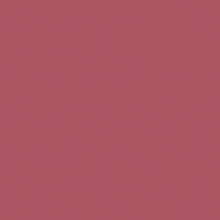
Teléfono de contacto:
+34 963 52 51 51
Correo electrónico:
info@5bseleccion.es
Nuestra filosofía
Preguntas frecuentes
Condiciones de uso
Pago seguro