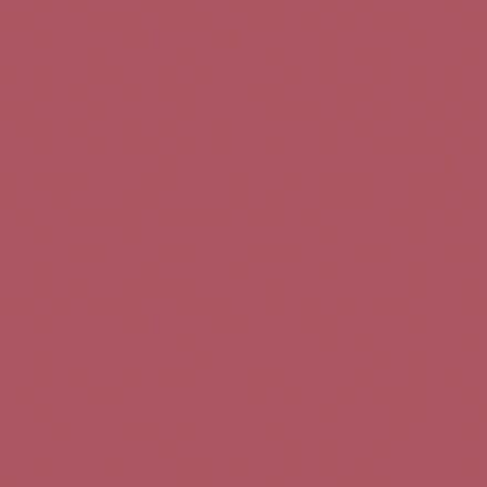
Teléfono de contacto:
+34 963 52 51 51
Correo electrónico:
info@5bseleccion.es
Nuestra filosofía
Preguntas frecuentes
Condiciones de uso
Pago seguro