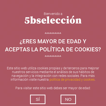
Bienvenido a
5b Creatividad y contenidos SL ha sido beneficiaria de
Fondos Europeos, cuyo objetivo el refuerzo del
crecimiento sostenible y la competitividad de las PYMES,
^^^^^^^^^^
y gracias al cual ha puesto en marcha un Plan de
¿ERES MAYOR DE EDAD Y
Internacionalización con el objetivo de mejorar su
posicionamiento competitivo en el exterior durante el año
ACEPTAS LA POLÍTICA DE COOKIES?
2025. Para ello ha contado con el apoyo del Programa
XPANDE de la Cámara de Comercio de Valencia.
^^^^^^^^^^
#EuropaSeSiente
Este sitio web utiliza cookies propias y de terceros para mejorar
nuestros servicios mediante el análisis de sus hábitos de
navegación y la integración con redes sociales. Para más
información visite nuestra
política de privacidad y cookies
.
Contacta con nosotros
Para visitar este sitio web debes ser mayor de edad:
De lunes a viernes de 10:00 h a 19:00 h
SÍ
NO