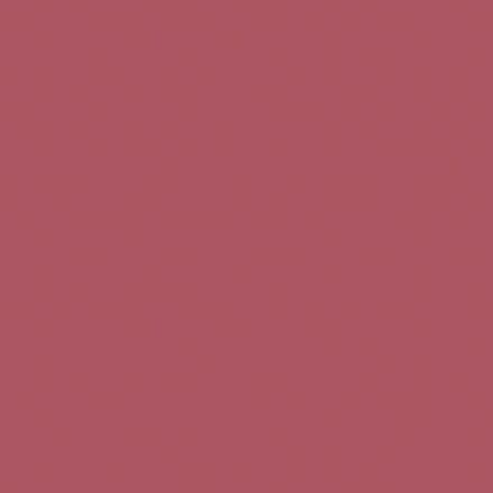
Teléfono de contacto:
+34 963 52 51 51
Correo electrónico:
info@5bseleccion.es
Nuestra filosofía
Preguntas frecuentes
Condiciones de uso
Pago seguro