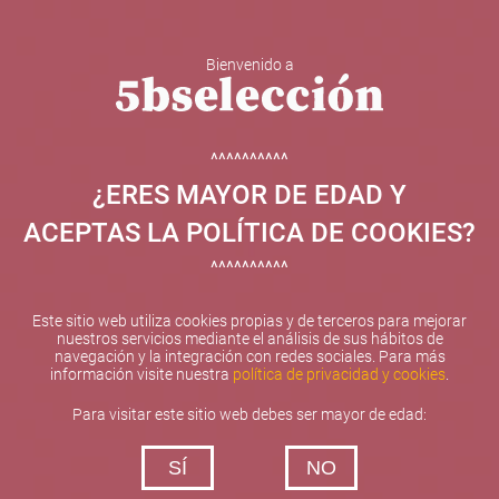
Bienvenido a
5b Creatividad y contenidos SL ha sido beneficiaria de
Fondos Europeos, cuyo objetivo el refuerzo del
crecimiento sostenible y la competitividad de las PYMES,
^^^^^^^^^^
y gracias al cual ha puesto en marcha un Plan de
¿ERES MAYOR DE EDAD Y
Internacionalización con el objetivo de mejorar su
posicionamiento competitivo en el exterior durante el año
ACEPTAS LA POLÍTICA DE COOKIES?
2025. Para ello ha contado con el apoyo del Programa
XPANDE de la Cámara de Comercio de Valencia.
^^^^^^^^^^
#EuropaSeSiente
Este sitio web utiliza cookies propias y de terceros para mejorar
nuestros servicios mediante el análisis de sus hábitos de
navegación y la integración con redes sociales. Para más
información visite nuestra
política de privacidad y cookies
.
Contacta con nosotros
Para visitar este sitio web debes ser mayor de edad:
De lunes a viernes de 10:00 h a 19:00 h
SÍ
NO