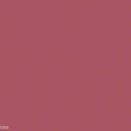
0
Buscar
Tu cuenta
Cesta
S
BLOG
PUBLICACIONES
ENOPLANES
zo del crecimiento sostenible y
ización con el objetivo de
do con el apoyo del Programa
Síguenos en redes
icios