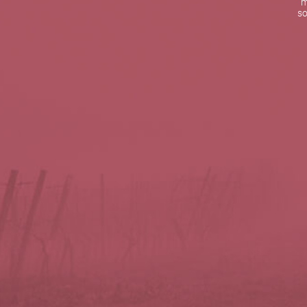
m
De lunes a viernes de 10:00 h a 19:00 h
so
Teléfono de contacto:
+34 963 52 51 51
Correo electrónico:
info@5bseleccion.es
Nuestra filosofía
Preguntas frecuentes
Condiciones de uso