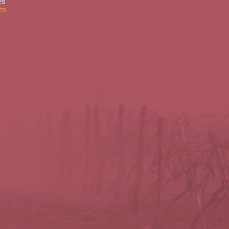
es
es
.