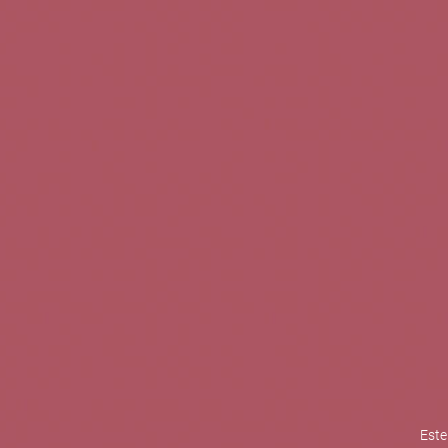
TINTOS
BLANCOS
ROSADOS
CAVAS
5b Creatividad y contenidos SL 
la competitividad de las PYMES,
mejorar su posicionamiento comp
XPANDE de la Cámara de Comer
Contacta con nosotros
Este