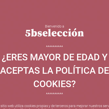
Bienvenido a
 Y ESPUMOSOS
OTROS
CATAS
EVENTOS
BODEGA
^^^^^^^^^^
¿ERES MAYOR DE EDAD Y
ha sido beneficiaria de Fondos Europeos, cuyo objetivo el refuer
 y gracias al cual ha puesto en marcha un Plan de Internacional
ACEPTAS LA POLÍTICA DE
etitivo en el exterior durante el año 2025. Para ello ha conta
cio de Valencia. #EuropaSeSiente
COOKIES?
^^^^^^^^^^
Pago seguro
 sitio web utiliza cookies propias y de terceros para mejorar nuestros serv