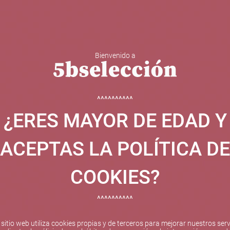
Bienvenido a
 Y ESPUMOSOS
OTROS
CATAS
EVENTOS
BODEGA
^^^^^^^^^^
¿ERES MAYOR DE EDAD Y
ha sido beneficiaria de Fondos Europeos, cuyo objetivo el refuer
 y gracias al cual ha puesto en marcha un Plan de Internacional
ACEPTAS LA POLÍTICA DE
etitivo en el exterior durante el año 2025. Para ello ha conta
cio de Valencia. #EuropaSeSiente
COOKIES?
^^^^^^^^^^
Pago seguro
 sitio web utiliza cookies propias y de terceros para mejorar nuestros serv