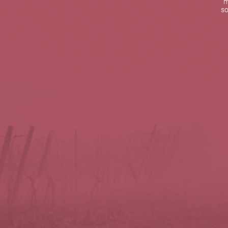
m
De lunes a viernes de 10:00 h a 19:00 h
so
Teléfono de contacto:
+34 963 52 51 51
Correo electrónico:
info@5bseleccion.es
Nuestra filosofía
Preguntas frecuentes
Condiciones de uso