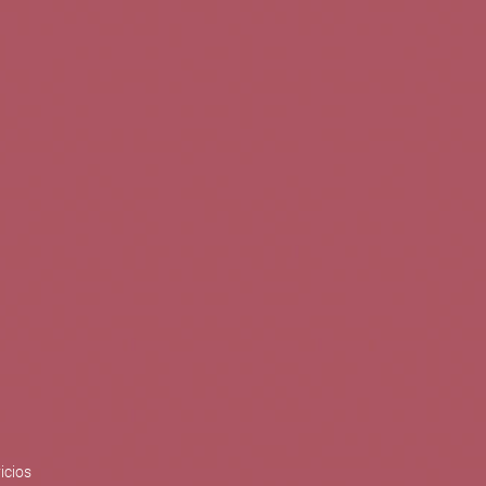
0
Buscar
Tu cuenta
Cesta
S
BLOG
PUBLICACIONES
ENOPLANES
zo del crecimiento sostenible y
ización con el objetivo de
do con el apoyo del Programa
Síguenos en redes
icios