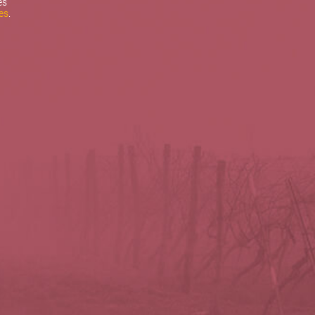
es
es
.