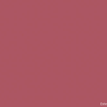
TINTOS
BLANCOS
ROSADOS
CAVAS
5b Creatividad y contenidos SL 
la competitividad de las PYMES,
mejorar su posicionamiento comp
XPANDE de la Cámara de Comer
Contacta con nosotros
Este