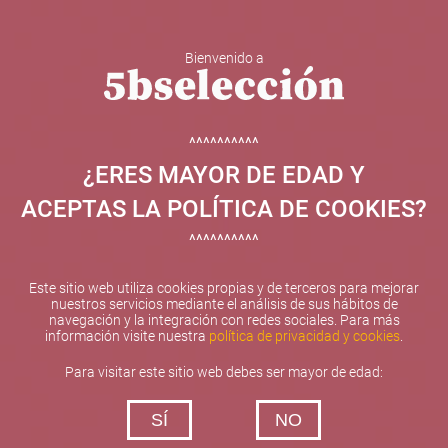
Bienvenido a
5b Creatividad y contenidos SL ha sido beneficiaria de
Fondos Europeos, cuyo objetivo el refuerzo del
crecimiento sostenible y la competitividad de las PYMES,
^^^^^^^^^^
y gracias al cual ha puesto en marcha un Plan de
¿ERES MAYOR DE EDAD Y
Internacionalización con el objetivo de mejorar su
posicionamiento competitivo en el exterior durante el año
ACEPTAS LA POLÍTICA DE COOKIES?
2025. Para ello ha contado con el apoyo del Programa
XPANDE de la Cámara de Comercio de Valencia.
^^^^^^^^^^
#EuropaSeSiente
Este sitio web utiliza cookies propias y de terceros para mejorar
nuestros servicios mediante el análisis de sus hábitos de
navegación y la integración con redes sociales. Para más
información visite nuestra
política de privacidad y cookies
.
Contacta con nosotros
Para visitar este sitio web debes ser mayor de edad:
De lunes a viernes de 10:00 h a 19:00 h
SÍ
NO