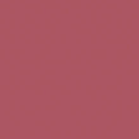
Teléfono de contacto:
+34 963 52 51 51
Correo electrónico:
info@5bseleccion.es
Nuestra filosofía
Preguntas frecuentes
Condiciones de uso
Pago seguro