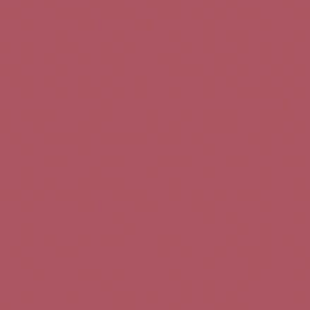
Teléfono de contacto:
+34 963 52 51 51
Correo electrónico:
info@5bseleccion.es
Nuestra filosofía
Preguntas frecuentes
Condiciones de uso
Pago seguro