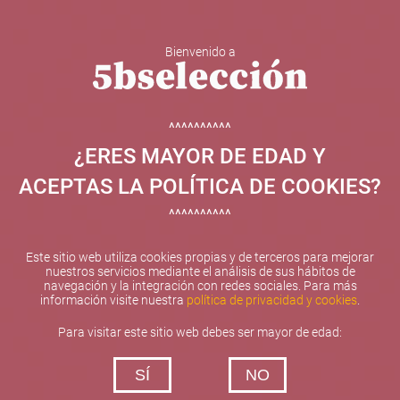
Bienvenido a
5b Creatividad y contenidos SL ha sido beneficiaria de
Fondos Europeos, cuyo objetivo el refuerzo del
crecimiento sostenible y la competitividad de las PYMES,
^^^^^^^^^^
y gracias al cual ha puesto en marcha un Plan de
¿ERES MAYOR DE EDAD Y
Internacionalización con el objetivo de mejorar su
posicionamiento competitivo en el exterior durante el año
ACEPTAS LA POLÍTICA DE COOKIES?
2025. Para ello ha contado con el apoyo del Programa
XPANDE de la Cámara de Comercio de Valencia.
^^^^^^^^^^
#EuropaSeSiente
Este sitio web utiliza cookies propias y de terceros para mejorar
nuestros servicios mediante el análisis de sus hábitos de
navegación y la integración con redes sociales. Para más
información visite nuestra
política de privacidad y cookies
.
Contacta con nosotros
Para visitar este sitio web debes ser mayor de edad:
De lunes a viernes de 10:00 h a 19:00 h
SÍ
NO