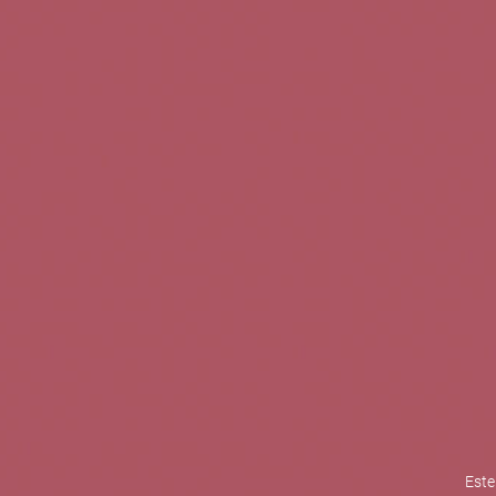
TINTOS
BLANCOS
ROSADOS
CAVAS
5b Creatividad y contenidos SL 
la competitividad de las PYMES,
mejorar su posicionamiento comp
XPANDE de la Cámara de Comer
Contacta con nosotros
Este