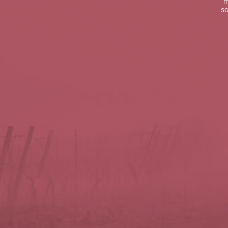
m
De lunes a viernes de 10:00 h a 19:00 h
so
Teléfono de contacto:
+34 963 52 51 51
Correo electrónico:
info@5bseleccion.es
Nuestra filosofía
Preguntas frecuentes
Condiciones de uso