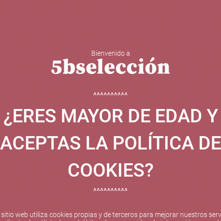
Bienvenido a
 Y ESPUMOSOS
OTROS
CATAS
EVENTOS
BODEGA
^^^^^^^^^^
¿ERES MAYOR DE EDAD Y
ha sido beneficiaria de Fondos Europeos, cuyo objetivo el refuer
 y gracias al cual ha puesto en marcha un Plan de Internacional
ACEPTAS LA POLÍTICA DE
etitivo en el exterior durante el año 2025. Para ello ha conta
cio de Valencia. #EuropaSeSiente
COOKIES?
^^^^^^^^^^
Pago seguro
 sitio web utiliza cookies propias y de terceros para mejorar nuestros serv