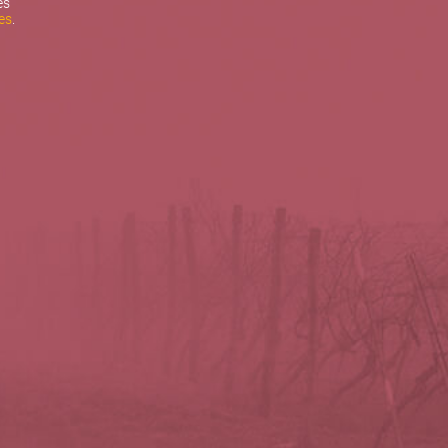
es
es
.