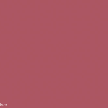
0
Buscar
Tu cuenta
Cesta
S
BLOG
PUBLICACIONES
ENOPLANES
zo del crecimiento sostenible y
ización con el objetivo de
do con el apoyo del Programa
Síguenos en redes
icios