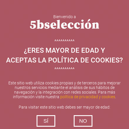
Bienvenido a
5b Creatividad y contenidos SL ha sido beneficiaria de
Fondos Europeos, cuyo objetivo el refuerzo del
crecimiento sostenible y la competitividad de las PYMES,
^^^^^^^^^^
y gracias al cual ha puesto en marcha un Plan de
¿ERES MAYOR DE EDAD Y
Internacionalización con el objetivo de mejorar su
posicionamiento competitivo en el exterior durante el año
ACEPTAS LA POLÍTICA DE COOKIES?
2025. Para ello ha contado con el apoyo del Programa
XPANDE de la Cámara de Comercio de Valencia.
^^^^^^^^^^
#EuropaSeSiente
Este sitio web utiliza cookies propias y de terceros para mejorar
nuestros servicios mediante el análisis de sus hábitos de
navegación y la integración con redes sociales. Para más
información visite nuestra
política de privacidad y cookies
.
Contacta con nosotros
Para visitar este sitio web debes ser mayor de edad:
De lunes a viernes de 10:00 h a 19:00 h
SÍ
NO