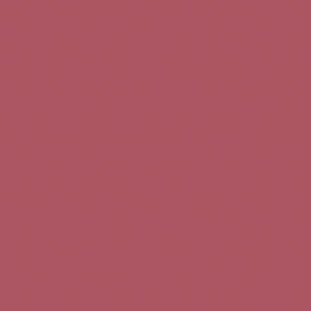
Teléfono de contacto:
+34 963 52 51 51
Correo electrónico:
info@5bseleccion.es
Nuestra filosofía
Preguntas frecuentes
Condiciones de uso
Pago seguro