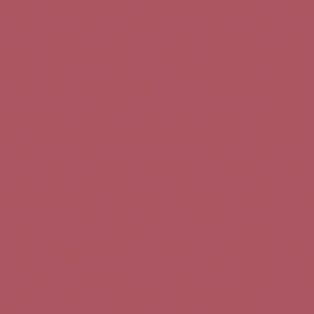
Teléfono de contacto:
+34 963 52 51 51
Correo electrónico:
info@5bseleccion.es
Nuestra filosofía
Preguntas frecuentes
Condiciones de uso
Pago seguro