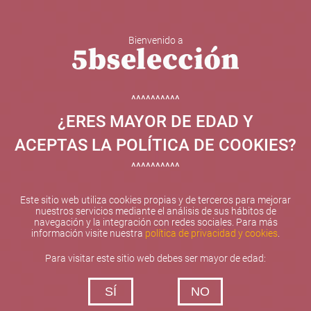
Bienvenido a
5b Creatividad y contenidos SL ha sido beneficiaria de
Fondos Europeos, cuyo objetivo el refuerzo del
crecimiento sostenible y la competitividad de las PYMES,
^^^^^^^^^^
y gracias al cual ha puesto en marcha un Plan de
¿ERES MAYOR DE EDAD Y
Internacionalización con el objetivo de mejorar su
posicionamiento competitivo en el exterior durante el año
ACEPTAS LA POLÍTICA DE COOKIES?
2025. Para ello ha contado con el apoyo del Programa
XPANDE de la Cámara de Comercio de Valencia.
^^^^^^^^^^
#EuropaSeSiente
Este sitio web utiliza cookies propias y de terceros para mejorar
nuestros servicios mediante el análisis de sus hábitos de
navegación y la integración con redes sociales. Para más
información visite nuestra
política de privacidad y cookies
.
Contacta con nosotros
Para visitar este sitio web debes ser mayor de edad:
De lunes a viernes de 10:00 h a 19:00 h
SÍ
NO