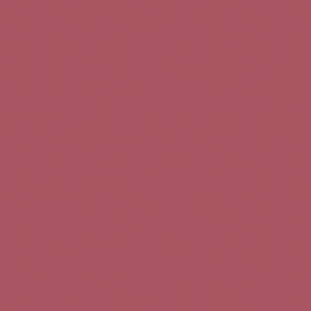
Teléfono de contacto:
+34 963 52 51 51
Correo electrónico:
info@5bseleccion.es
Nuestra filosofía
Preguntas frecuentes
Condiciones de uso
Pago seguro