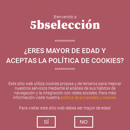
Bienvenido a
5b Creatividad y contenidos SL ha sido beneficiaria de
Fondos Europeos, cuyo objetivo el refuerzo del
crecimiento sostenible y la competitividad de las PYMES,
^^^^^^^^^^
y gracias al cual ha puesto en marcha un Plan de
¿ERES MAYOR DE EDAD Y
Internacionalización con el objetivo de mejorar su
posicionamiento competitivo en el exterior durante el año
ACEPTAS LA POLÍTICA DE COOKIES?
2025. Para ello ha contado con el apoyo del Programa
XPANDE de la Cámara de Comercio de Valencia.
^^^^^^^^^^
#EuropaSeSiente
Este sitio web utiliza cookies propias y de terceros para mejorar
nuestros servicios mediante el análisis de sus hábitos de
navegación y la integración con redes sociales. Para más
información visite nuestra
política de privacidad y cookies
.
Contacta con nosotros
Para visitar este sitio web debes ser mayor de edad:
De lunes a viernes de 10:00 h a 19:00 h
SÍ
NO