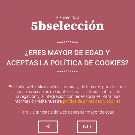
Bienvenido a
5b Creatividad y contenidos SL ha sido beneficiaria de
Fondos Europeos, cuyo objetivo el refuerzo del
crecimiento sostenible y la competitividad de las PYMES,
^^^^^^^^^^
y gracias al cual ha puesto en marcha un Plan de
¿ERES MAYOR DE EDAD Y
Internacionalización con el objetivo de mejorar su
posicionamiento competitivo en el exterior durante el año
ACEPTAS LA POLÍTICA DE COOKIES?
2025. Para ello ha contado con el apoyo del Programa
XPANDE de la Cámara de Comercio de Valencia.
^^^^^^^^^^
#EuropaSeSiente
Este sitio web utiliza cookies propias y de terceros para mejorar
nuestros servicios mediante el análisis de sus hábitos de
navegación y la integración con redes sociales. Para más
información visite nuestra
política de privacidad y cookies
.
Contacta con nosotros
Para visitar este sitio web debes ser mayor de edad:
De lunes a viernes de 10:00 h a 19:00 h
SÍ
NO