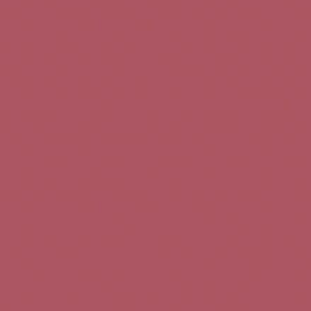
Teléfono de contacto:
+34 963 52 51 51
Correo electrónico:
info@5bseleccion.es
Nuestra filosofía
Preguntas frecuentes
Condiciones de uso
Pago seguro