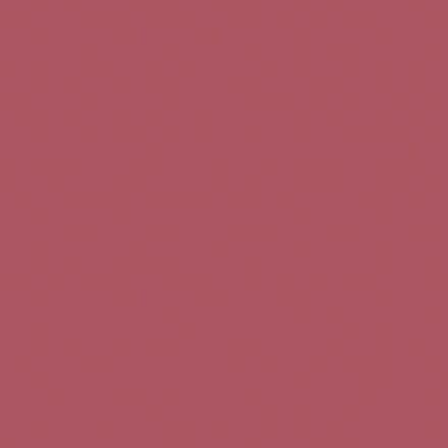
Teléfono de contacto:
+34 963 52 51 51
Correo electrónico:
info@5bseleccion.es
Nuestra filosofía
Preguntas frecuentes
Condiciones de uso
Pago seguro