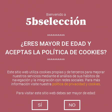
Bienvenido a
5b Creatividad y contenidos SL ha sido beneficiaria de
Fondos Europeos, cuyo objetivo el refuerzo del
crecimiento sostenible y la competitividad de las PYMES,
^^^^^^^^^^
y gracias al cual ha puesto en marcha un Plan de
¿ERES MAYOR DE EDAD Y
Internacionalización con el objetivo de mejorar su
posicionamiento competitivo en el exterior durante el año
ACEPTAS LA POLÍTICA DE COOKIES?
2025. Para ello ha contado con el apoyo del Programa
XPANDE de la Cámara de Comercio de Valencia.
^^^^^^^^^^
#EuropaSeSiente
Este sitio web utiliza cookies propias y de terceros para mejorar
nuestros servicios mediante el análisis de sus hábitos de
navegación y la integración con redes sociales. Para más
información visite nuestra
política de privacidad y cookies
.
Contacta con nosotros
Para visitar este sitio web debes ser mayor de edad:
De lunes a viernes de 10:00 h a 19:00 h
SÍ
NO