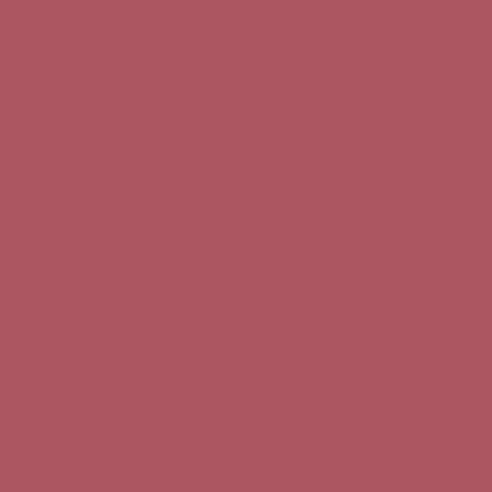
Teléfono de contacto:
+34 963 52 51 51
Correo electrónico:
info@5bseleccion.es
Nuestra filosofía
Preguntas frecuentes
Condiciones de uso
Pago seguro