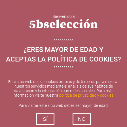
Bienvenido a
5b Creatividad y contenidos SL ha sido beneficiaria de
Fondos Europeos, cuyo objetivo el refuerzo del
crecimiento sostenible y la competitividad de las PYMES,
^^^^^^^^^^
y gracias al cual ha puesto en marcha un Plan de
¿ERES MAYOR DE EDAD Y
Internacionalización con el objetivo de mejorar su
posicionamiento competitivo en el exterior durante el año
ACEPTAS LA POLÍTICA DE COOKIES?
2025. Para ello ha contado con el apoyo del Programa
XPANDE de la Cámara de Comercio de Valencia.
^^^^^^^^^^
#EuropaSeSiente
Este sitio web utiliza cookies propias y de terceros para mejorar
nuestros servicios mediante el análisis de sus hábitos de
navegación y la integración con redes sociales. Para más
información visite nuestra
política de privacidad y cookies
.
Contacta con nosotros
Para visitar este sitio web debes ser mayor de edad:
De lunes a viernes de 10:00 h a 19:00 h
SÍ
NO