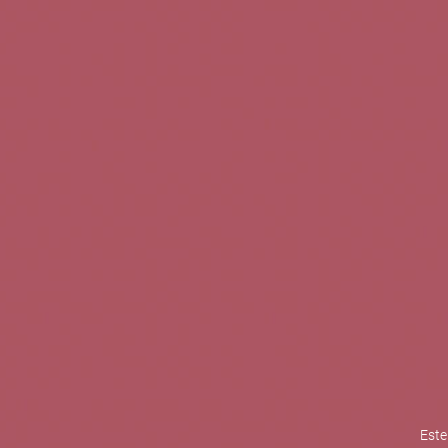
TINTOS
BLANCOS
ROSADOS
CAVAS
5b Creatividad y contenidos SL 
la competitividad de las PYMES,
mejorar su posicionamiento comp
XPANDE de la Cámara de Comer
Contacta con nosotros
Este