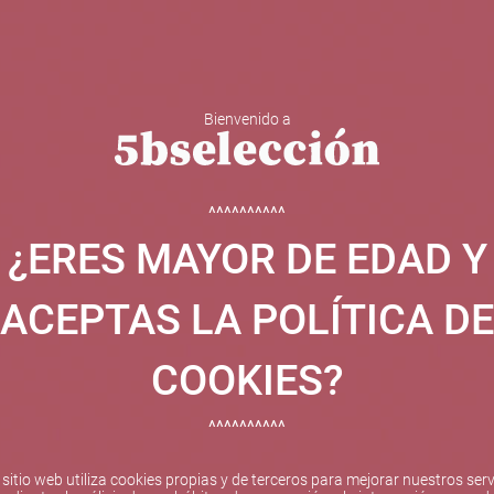
Bienvenido a
 Y ESPUMOSOS
OTROS
CATAS
EVENTOS
BODEGA
^^^^^^^^^^
¿ERES MAYOR DE EDAD Y
ha sido beneficiaria de Fondos Europeos, cuyo objetivo el refuer
 y gracias al cual ha puesto en marcha un Plan de Internacional
ACEPTAS LA POLÍTICA DE
etitivo en el exterior durante el año 2025. Para ello ha conta
cio de Valencia. #EuropaSeSiente
COOKIES?
^^^^^^^^^^
Pago seguro
 sitio web utiliza cookies propias y de terceros para mejorar nuestros serv