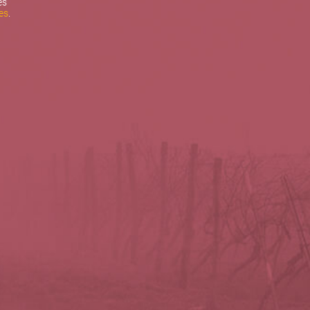
es
es
.