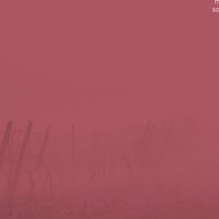
m
De lunes a viernes de 10:00 h a 19:00 h
so
Teléfono de contacto:
+34 963 52 51 51
Correo electrónico:
info@5bseleccion.es
Nuestra filosofía
Preguntas frecuentes
Condiciones de uso