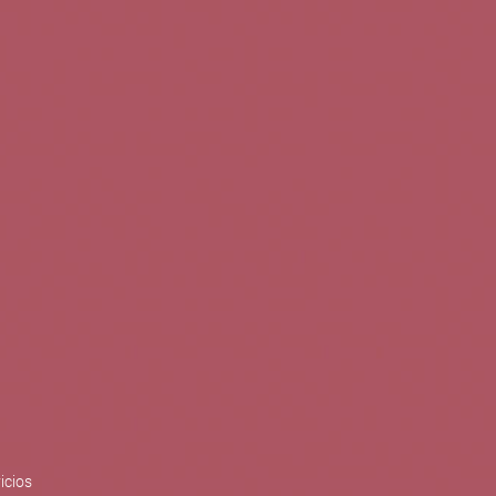
0
Buscar
Tu cuenta
Cesta
S
BLOG
PUBLICACIONES
ENOPLANES
zo del crecimiento sostenible y
ización con el objetivo de
do con el apoyo del Programa
Síguenos en redes
icios