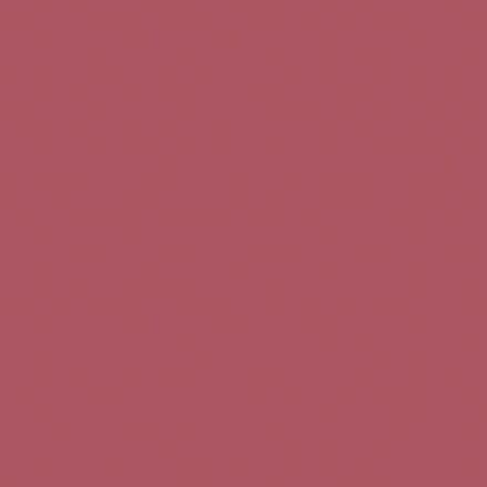
Teléfono de contacto:
+34 963 52 51 51
Correo electrónico:
info@5bseleccion.es
Nuestra filosofía
Preguntas frecuentes
Condiciones de uso
Pago seguro