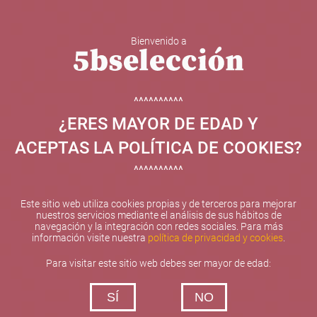
Bienvenido a
5b Creatividad y contenidos SL ha sido beneficiaria de
Fondos Europeos, cuyo objetivo el refuerzo del
crecimiento sostenible y la competitividad de las PYMES,
^^^^^^^^^^
y gracias al cual ha puesto en marcha un Plan de
¿ERES MAYOR DE EDAD Y
Internacionalización con el objetivo de mejorar su
posicionamiento competitivo en el exterior durante el año
ACEPTAS LA POLÍTICA DE COOKIES?
2025. Para ello ha contado con el apoyo del Programa
XPANDE de la Cámara de Comercio de Valencia.
^^^^^^^^^^
#EuropaSeSiente
Este sitio web utiliza cookies propias y de terceros para mejorar
nuestros servicios mediante el análisis de sus hábitos de
navegación y la integración con redes sociales. Para más
información visite nuestra
política de privacidad y cookies
.
Contacta con nosotros
Para visitar este sitio web debes ser mayor de edad:
De lunes a viernes de 10:00 h a 19:00 h
SÍ
NO