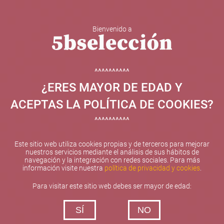
Bienvenido a
5b Creatividad y contenidos SL ha sido beneficiaria de
Fondos Europeos, cuyo objetivo el refuerzo del
crecimiento sostenible y la competitividad de las PYMES,
^^^^^^^^^^
y gracias al cual ha puesto en marcha un Plan de
¿ERES MAYOR DE EDAD Y
Internacionalización con el objetivo de mejorar su
posicionamiento competitivo en el exterior durante el año
ACEPTAS LA POLÍTICA DE COOKIES?
2025. Para ello ha contado con el apoyo del Programa
XPANDE de la Cámara de Comercio de Valencia.
^^^^^^^^^^
#EuropaSeSiente
Este sitio web utiliza cookies propias y de terceros para mejorar
nuestros servicios mediante el análisis de sus hábitos de
navegación y la integración con redes sociales. Para más
información visite nuestra
política de privacidad y cookies
.
Contacta con nosotros
Para visitar este sitio web debes ser mayor de edad:
De lunes a viernes de 10:00 h a 19:00 h
SÍ
NO