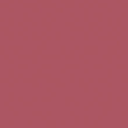
Teléfono de contacto:
+34 963 52 51 51
Correo electrónico:
info@5bseleccion.es
Nuestra filosofía
Preguntas frecuentes
Condiciones de uso
Pago seguro