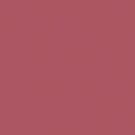
Teléfono de contacto:
+34 963 52 51 51
Correo electrónico:
info@5bseleccion.es
Nuestra filosofía
Preguntas frecuentes
Condiciones de uso
Pago seguro