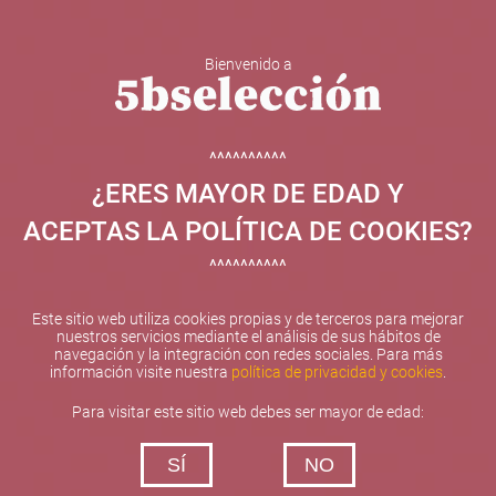
Bienvenido a
5b Creatividad y contenidos SL ha sido beneficiaria de
Fondos Europeos, cuyo objetivo el refuerzo del
crecimiento sostenible y la competitividad de las PYMES,
^^^^^^^^^^
y gracias al cual ha puesto en marcha un Plan de
¿ERES MAYOR DE EDAD Y
Internacionalización con el objetivo de mejorar su
posicionamiento competitivo en el exterior durante el año
ACEPTAS LA POLÍTICA DE COOKIES?
2025. Para ello ha contado con el apoyo del Programa
XPANDE de la Cámara de Comercio de Valencia.
^^^^^^^^^^
#EuropaSeSiente
Este sitio web utiliza cookies propias y de terceros para mejorar
nuestros servicios mediante el análisis de sus hábitos de
navegación y la integración con redes sociales. Para más
información visite nuestra
política de privacidad y cookies
.
Contacta con nosotros
Para visitar este sitio web debes ser mayor de edad:
De lunes a viernes de 10:00 h a 19:00 h
SÍ
NO