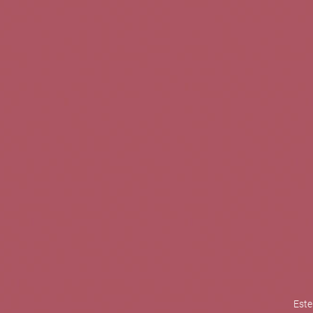
TINTOS
BLANCOS
ROSADOS
CAVAS
5b Creatividad y contenidos SL 
la competitividad de las PYMES,
mejorar su posicionamiento comp
XPANDE de la Cámara de Comer
Contacta con nosotros
Este