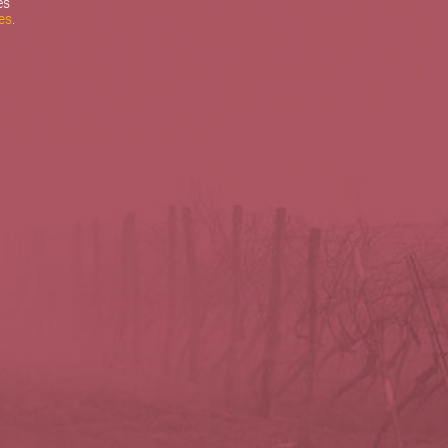
es
es
.