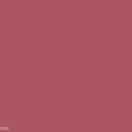
0
Buscar
Tu cuenta
Cesta
S
BLOG
PUBLICACIONES
ENOPLANES
zo del crecimiento sostenible y
ización con el objetivo de
do con el apoyo del Programa
Síguenos en redes
icios