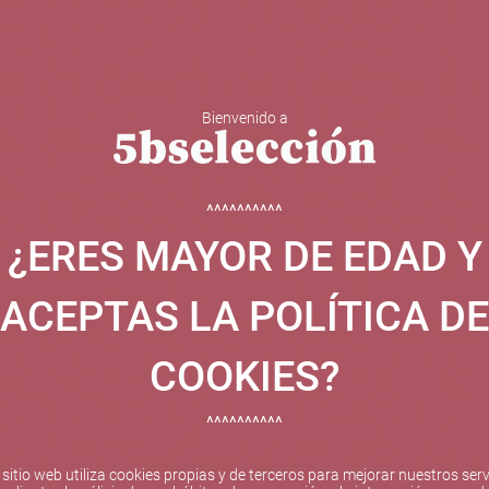
Bienvenido a
 Y ESPUMOSOS
OTROS
CATAS
EVENTOS
BODEGA
^^^^^^^^^^
¿ERES MAYOR DE EDAD Y
ha sido beneficiaria de Fondos Europeos, cuyo objetivo el refuer
 y gracias al cual ha puesto en marcha un Plan de Internacional
ACEPTAS LA POLÍTICA DE
etitivo en el exterior durante el año 2025. Para ello ha conta
cio de Valencia. #EuropaSeSiente
COOKIES?
^^^^^^^^^^
Pago seguro
 sitio web utiliza cookies propias y de terceros para mejorar nuestros serv