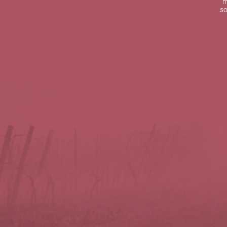
m
De lunes a viernes de 10:00 h a 19:00 h
so
Teléfono de contacto:
+34 963 52 51 51
Correo electrónico:
info@5bseleccion.es
Nuestra filosofía
Preguntas frecuentes
Condiciones de uso