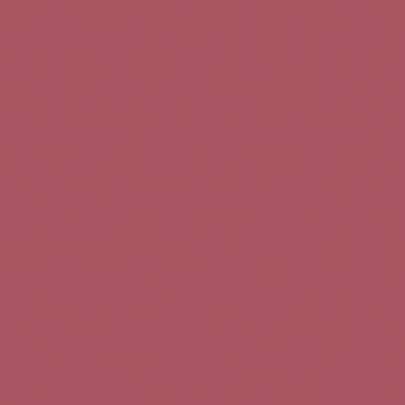
Teléfono de contacto:
+34 963 52 51 51
Correo electrónico:
info@5bseleccion.es
Nuestra filosofía
Preguntas frecuentes
Condiciones de uso
Pago seguro