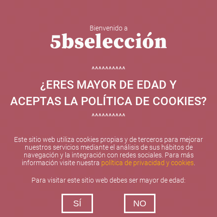
Bienvenido a
5b Creatividad y contenidos SL ha sido beneficiaria de
Fondos Europeos, cuyo objetivo el refuerzo del
crecimiento sostenible y la competitividad de las PYMES,
^^^^^^^^^^
y gracias al cual ha puesto en marcha un Plan de
¿ERES MAYOR DE EDAD Y
Internacionalización con el objetivo de mejorar su
posicionamiento competitivo en el exterior durante el año
ACEPTAS LA POLÍTICA DE COOKIES?
2025. Para ello ha contado con el apoyo del Programa
XPANDE de la Cámara de Comercio de Valencia.
^^^^^^^^^^
#EuropaSeSiente
Este sitio web utiliza cookies propias y de terceros para mejorar
nuestros servicios mediante el análisis de sus hábitos de
navegación y la integración con redes sociales. Para más
información visite nuestra
política de privacidad y cookies
.
Contacta con nosotros
Para visitar este sitio web debes ser mayor de edad:
De lunes a viernes de 10:00 h a 19:00 h
SÍ
NO