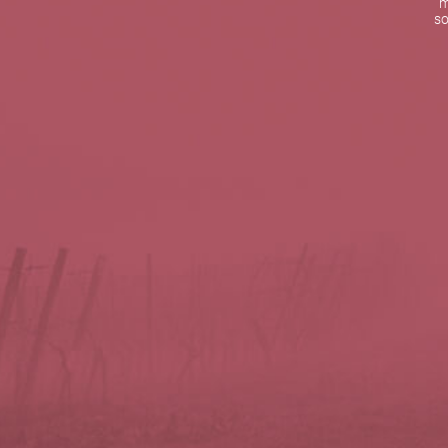
m
De lunes a viernes de 10:00 h a 19:00 h
so
Teléfono de contacto:
+34 963 52 51 51
Correo electrónico:
info@5bseleccion.es
Nuestra filosofía
Preguntas frecuentes
Condiciones de uso