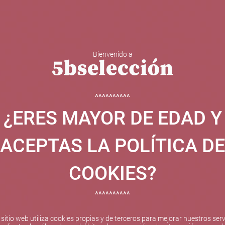
Bienvenido a
 Y ESPUMOSOS
OTROS
CATAS
EVENTOS
BODEGA
^^^^^^^^^^
¿ERES MAYOR DE EDAD Y
ha sido beneficiaria de Fondos Europeos, cuyo objetivo el refuer
 y gracias al cual ha puesto en marcha un Plan de Internacional
ACEPTAS LA POLÍTICA DE
etitivo en el exterior durante el año 2025. Para ello ha conta
cio de Valencia. #EuropaSeSiente
COOKIES?
^^^^^^^^^^
Pago seguro
 sitio web utiliza cookies propias y de terceros para mejorar nuestros serv