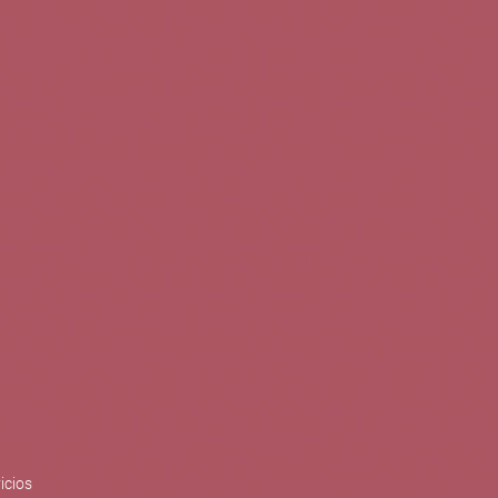
0
Buscar
Tu cuenta
Cesta
S
BLOG
PUBLICACIONES
ENOPLANES
zo del crecimiento sostenible y
ización con el objetivo de
do con el apoyo del Programa
Síguenos en redes
icios