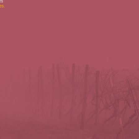
es
es
.