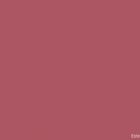
TINTOS
BLANCOS
ROSADOS
CAVAS
5b Creatividad y contenidos SL 
la competitividad de las PYMES,
mejorar su posicionamiento comp
XPANDE de la Cámara de Comer
Contacta con nosotros
Este