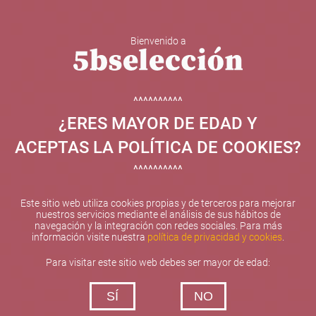
Bienvenido a
5b Creatividad y contenidos SL ha sido beneficiaria de
Fondos Europeos, cuyo objetivo el refuerzo del
crecimiento sostenible y la competitividad de las PYMES,
^^^^^^^^^^
y gracias al cual ha puesto en marcha un Plan de
¿ERES MAYOR DE EDAD Y
Internacionalización con el objetivo de mejorar su
posicionamiento competitivo en el exterior durante el año
ACEPTAS LA POLÍTICA DE COOKIES?
2025. Para ello ha contado con el apoyo del Programa
XPANDE de la Cámara de Comercio de Valencia.
^^^^^^^^^^
#EuropaSeSiente
Este sitio web utiliza cookies propias y de terceros para mejorar
nuestros servicios mediante el análisis de sus hábitos de
navegación y la integración con redes sociales. Para más
información visite nuestra
política de privacidad y cookies
.
Contacta con nosotros
Para visitar este sitio web debes ser mayor de edad:
De lunes a viernes de 10:00 h a 19:00 h
SÍ
NO