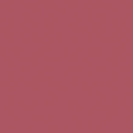
Teléfono de contacto:
+34 963 52 51 51
Correo electrónico:
info@5bseleccion.es
Nuestra filosofía
Preguntas frecuentes
Condiciones de uso
Pago seguro